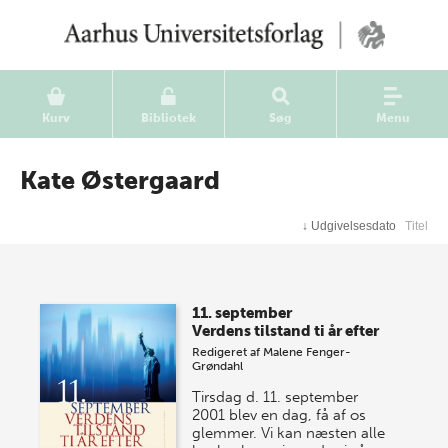
Kurv
Bibliotek
Søg
Menu
Kate Østergaard
↓
Udgivelsesdato
Titel
11. september
Verdens tilstand ti år efter
Redigeret af
Malene Fenger-
Grøndahl
Tirsdag d. 11. september
2001 blev en dag, få af os
glemmer. Vi kan næsten alle