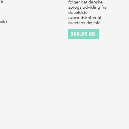
ra
følger det danske
sprogs udvikling fra
de ældste
runeindskrifter til
 seks
nutidens digitale
tekster. I værkets seks
bind beretter s…
399,95 KR.