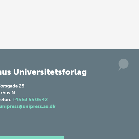
us Universitetsforlag
forsgade 25
rhus N
lefon:
+45 53 55 05 42
unipress@unipress.au.dk