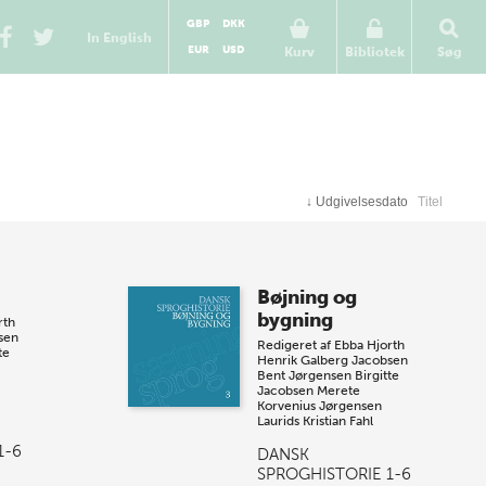
GBP
DKK
In English
EUR
USD
Kurv
Bibliotek
Søg
↓
Udgivelsesdato
Titel
Bøjning og
bygning
rth
sen
Redigeret af
Ebba Hjorth
te
Henrik Galberg Jacobsen
Bent Jørgensen
Birgitte
Jacobsen
Merete
Korvenius Jørgensen
Laurids Kristian Fahl
1-6
DANSK
SPROGHISTORIE 1-6