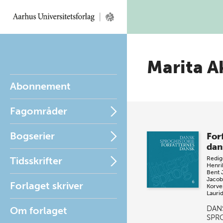
Marita A
Abonnement
Fagområder
Bogserier
For
dan
Tidsskrifter
Redig
Henri
Bent 
Jacob
Forlaget skriver
Korve
Laurid
DAN
Om forlaget
SPR