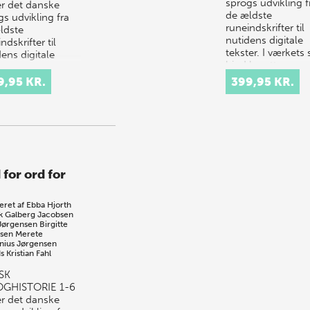
sprogs udvikling f
er det danske
de ældste
s udvikling fra
runeindskrifter til
ldste
nutidens digitale
ndskrifter til
tekster. I værkets
ens digitale
bind beretter s…
er. I værkets seks
 beretter s…
9,95 KR.
399,95 KR.
 for ord for
eret af
Ebba Hjorth
k Galberg Jacobsen
Jørgensen
Birgitte
sen
Merete
nius Jørgensen
s Kristian Fahl
SK
OGHISTORIE 1-6
er det danske