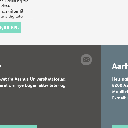
s udvikling fra
ldste
ndskrifter til
ens digitale
er. I værkets seks
 beretter s…
9,95 KR.
v
Aarh
vet fra Aarhus Universitetsforlag,
Helsing
teret om nye bøger, aktiviteter og
8200
Aa
Mobilte
E-mail: