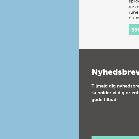
sprog
de æ
runei
nutid
tekst
bind
39
Nyhedsbre
Tilmeld dig nyhedsbre
så holder vi dig orien
gode tilbud.