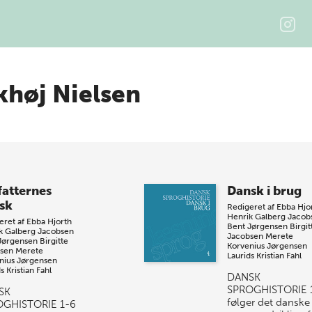
khøj Nielsen
fatternes
Dansk i brug
sk
Redigeret af
Ebba Hjo
Henrik Galberg Jacob
eret af
Ebba Hjorth
Bent Jørgensen
Birgit
k Galberg Jacobsen
Jacobsen
Merete
Jørgensen
Birgitte
Korvenius Jørgensen
sen
Merete
Laurids Kristian Fahl
nius Jørgensen
s Kristian Fahl
DANSK
SPROGHISTORIE 
SK
følger det danske
OGHISTORIE 1-6