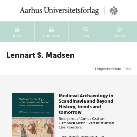
Kurv
Bibliotek
Søg
Menu
Lennart S. Madsen
↓
Udgivelsesdato
Titel
Medieval Archaeology in
Scandinavia and Beyond
History, trends and
tomorrow
Redigeret af
James Graham-
Campbell
Mette Svart Kristiansen
Else Roesdahl
This book presents, in