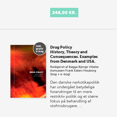
248,00 KR.
Drug Policy
History, Theory and
Consequences. Examples
from Denmark and USA.
Redigeret af
Bagga Bjerge
Vibeke
Asmussen Frank
Esben Houborg
(bog + e-bog)
Den danske narkotikapolitik
har undergået betydelige
forandringer til en mere
restriktiv politik og et større
fokus på behandling af
stofmisbrugere.
…