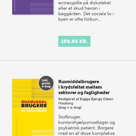
ecstasypille på diskoteket
eller et skud heroin i
baggården. Det sociale liv i
byen er ofte forbun…
199,95 KR.
Rusmiddelbrugere
i krydsfeltet mellem
sektorer og fagligheder
Redigeret af
Bagga Bjerge
Esben
Houborg
(bog + e-bog)
Stofbruger,
kontanthjælpsmodtager og
psykiatrisk patient. Borgere
med en af disse komplekse