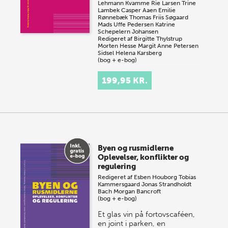
Lehmann Kvamme
Rie Larsen
Trine
Lambek
Casper Aaen
Emilie
Rønnebæk
Thomas Friis Søgaard
Mads Uffe Pedersen
Katrine
Schepelern Johansen
Redigeret af
Birgitte Thylstrup
Morten Hesse
Margit Anne Petersen
Sidsel Helena Karsberg
(bog + e-bog)
Psykisk sårbarhed fylder i
199,95 KR.
hverdagslivet for mange
mennesker og optræder ofte
sammen med brug af
rusmidler. En betragtelig
andel, der diagnosticeres
m…
Byen og rusmidlerne
Oplevelser, konflikter og
regulering
Redigeret af
Esben Houborg
Tobias
Kammersgaard
Jonas Strandholdt
Bach
Morgan Bancroft
(bog + e-bog)
Et glas vin på fortovscaféen,
en joint i parken, en