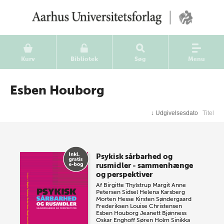
Kurv
Bibliotek
Søg
Menu
Esben Houborg
↓
Udgivelsesdato
Titel
Psykisk sårbarhed og
rusmidler - sammenhænge
og perspektiver
Af
Birgitte Thylstrup
Margit Anne
Petersen
Sidsel Helena Karsberg
Morten Hesse
Kirsten Søndergaard
Frederiksen
Louise Christensen
Esben Houborg
Jeanett Bjønness
Oskar Enghoff
Søren Holm
Sinikka