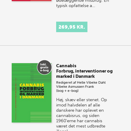
ødelæggende misbrug. En
typisk opfattelse a…
269,95 KR.
Cannabis
Forbrug, interventioner og
marked i Danmark
Redigeret af
Helle Vibeke Dahl
Vibeke Asmussen Frank
(bog + e-bog)
Høj, skæv eller stenet. Op
imod halvdelen af alle
danskere har oplevet en
cannabisrus, og siden
1960'erne har cannabis
været det mest udbredte