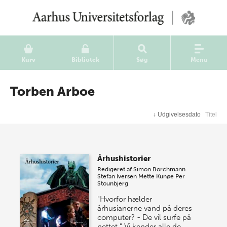
Kurv
Bibliotek
Søg
Menu
Torben Arboe
↓
Udgivelsesdato
Titel
Århushistorier
Redigeret af
Simon Borchmann
Stefan Iversen
Mette Kunøe
Per
Stounbjerg
"Hvorfor hælder
århusianerne vand på deres
computer? - De vil surfe på
nettet." Vi kender alle de