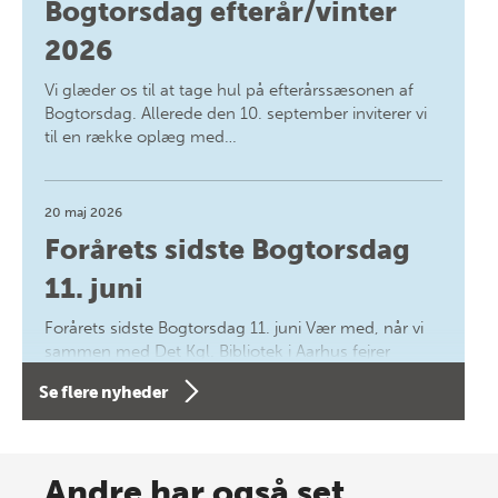
Bogtorsdag efterår/vinter
2026
Vi glæder os til at tage hul på efterårssæsonen af
Bogtorsdag. Allerede den 10. september inviterer vi
til en række oplæg med…
20 maj 2026
Forårets sidste Bogtorsdag
11. juni
Forårets sidste Bogtorsdag 11. juni Vær med, når vi
sammen med Det Kgl. Bibliotek i Aarhus fejrer
forfatterne bag vores nyes…
Se flere nyheder
8 maj 2026
Spar op til 70% til sommer-
Andre har også set