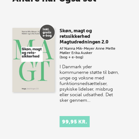
lagersalg!
Vi gentager succesen og inviterer igen i år til vores
store sommer-lagersalg, så sæt kryds i kalenderen
Skøn, magt og
onsdag den 10. j…
retssikkerhed
Magtudredningen 2.0
Af
Nanna Mik-Meyer
Anne Mette
Møller
Erika Ausker
(bog + e-bog)
I Danmark yder
kommunerne støtte til børn,
unge og voksne med
funktionsnedsættelser,
psykiske lidelser, misbrug
eller social udsathed. Det
sker gennem…
99,95 KR.