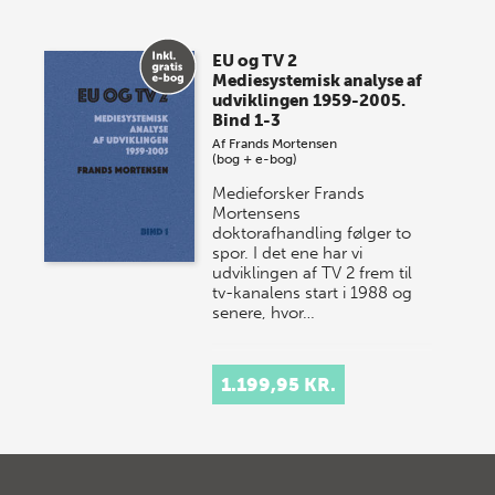
EU og TV 2
Mediesystemisk analyse af
udviklingen 1959-2005.
Bind 1-3
Af
Frands Mortensen
(bog + e-bog)
Medieforsker Frands
Mortensens
doktorafhandling følger to
spor. I det ene har vi
udviklingen af TV 2 frem til
tv-kanalens start i 1988 og
senere, hvor…
1.199,95 KR.