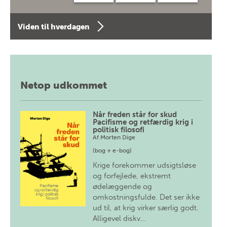
Viden til hverdagen
Netop udkommet
Når freden står for skud
Pacifisme og retfærdig krig i
politisk filosofi
Af
Morten Dige
(bog + e-bog)
Krige forekommer udsigtsløse
og forfejlede, ekstremt
ødelæggende og
omkostningsfulde. Det ser ikke
ud til, at krig virker særlig godt.
Alligevel diskv…