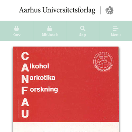
Kurv
Bibliotek
Søg
Menu