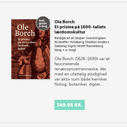
Ole Borch
Et prisme på 1600-tallets
lærdomskultur
Redigeret af
Jesper Svenningsen
Kristoffer Hvidberg Shelton
Anders
Døssing
Signe Wolff Ravneberg
(bog + e-bog)
Ole Borch (1626-1690) var et
fascinerende
renæssancemenneske, der
med en ufattelig alsidighed
var aktiv som både kemiker,
filolog, botaniker, digter,…
349,95 KR.