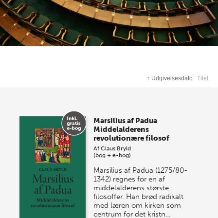
↑
Udgivelsesdato
Titel
Marsilius af Padua
Middelalderens
revolutionære filosof
Af
Claus Bryld
(bog + e-bog)
Marsilius af Padua (1275/80-
1342) regnes for en af
middelalderens største
filosoffer. Han brød radikalt
med læren om kirken som
centrum for det kristn…