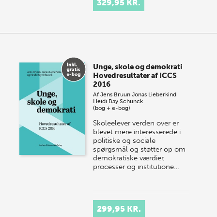
329,95 KR.
Unge, skole og demokrati
Hovedresultater af ICCS
2016
Af
Jens Bruun
Jonas Lieberkind
Heidi Bay Schunck
(bog + e-bog)
Skoleelever verden over er
blevet mere interesserede i
politiske og sociale
spørgsmål og støtter op om
demokratiske værdier,
processer og institutione…
299,95 KR.