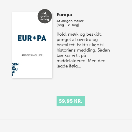
Europa
Af
Jørgen Møller
(bog + e-bog)
Kold, mørk og beskidt,
præget af overtro og
brutalitet. Faktisk lige til
historiens mødding. Sådan
tænker vi tit på
middelalderen. Men den
lagde ifølg…
59,95 KR.