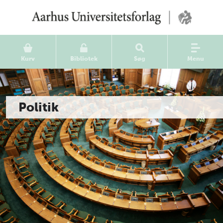
Kurv
Bibliotek
Søg
Menu
Politik