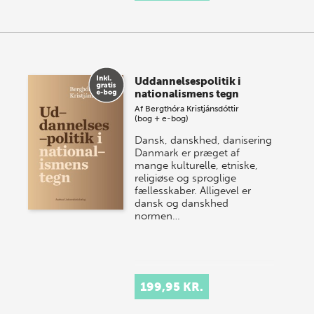
Uddannelsespolitik i
nationalismens tegn
Af
Bergthóra Kristjánsdóttir
(bog + e-bog)
Dansk, danskhed, danisering
Danmark er præget af
mange kulturelle, etniske,
religiøse og sproglige
fællesskaber. Alligevel er
dansk og danskhed
normen…
199,95 KR.