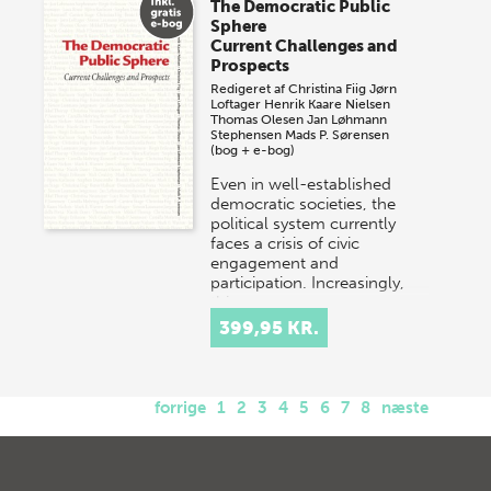
The Democratic Public
Sphere
Current Challenges and
Prospects
Redigeret af
Christina Fiig
Jørn
Loftager
Henrik Kaare Nielsen
Thomas Olesen
Jan Løhmann
Stephensen
Mads P. Sørensen
(bog + e-bog)
Even in well-established
democratic societies, the
political system currently
faces a crisis of civic
engagement and
participation. Increasingly,
this…
399,95 KR.
forrige
1
2
3
4
5
6
7
8
næste