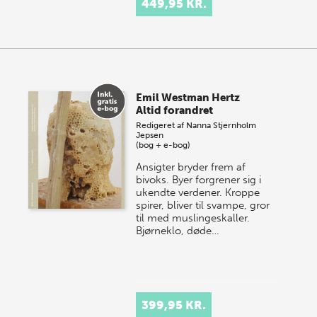
449,95 KR.
Emil Westman Hertz
Altid forandret
Redigeret af
Nanna Stjernholm
Jepsen
(bog + e-bog)
Ansigter bryder frem af
bivoks. Byer forgrener sig i
ukendte verdener. Kroppe
spirer, bliver til svampe, gror
til med muslingeskaller.
Bjørneklo, døde…
399,95 KR.