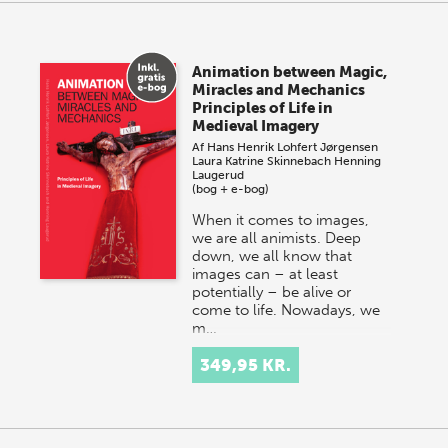
Animation between Magic,
Miracles and Mechanics
Principles of Life in
Medieval Imagery
Af
Hans Henrik Lohfert Jørgensen
Laura Katrine Skinnebach
Henning
Laugerud
(bog + e-bog)
When it comes to images,
we are all animists. Deep
down, we all know that
images can – at least
potentially – be alive or
come to life. Nowadays, we
m…
349,95 KR.