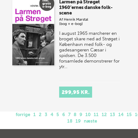
Larmen på Strøget
1960’ernes danske folk-
scene
Af
Henrik Marstal
(bog + e-bog)
I august 1965 marcherer en
broget skare ned ad Strøget i
København med folk- og
gadesangeren Cæsar i
spidsen. De 3.500
forsamlede demonstrerer for
ytr…
299,95 KR.
forrige
1
2
3
4
5
6
7
8
9
10
11
12
13
14
15
1
18
19
næste