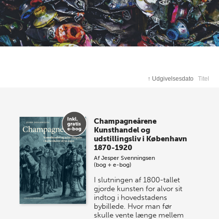
↑
Udgivelsesdato
Titel
Champagneårene
Kunsthandel og
udstillingsliv i København
1870-1920
Af
Jesper Svenningsen
(bog + e-bog)
I slutningen af 1800-tallet
gjorde kunsten for alvor sit
indtog i hovedstadens
bybillede. Hvor man før
skulle vente længe mellem