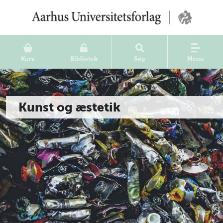
Kurv
Bibliotek
Søg
Menu
Kunst og æstetik