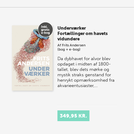
Underværker
Fortællinger om havets
vidundere
Af
Frits Andersen
(bog + e-bog)
Da dybhavet for alvor blev
opdaget i midten af 1800-
tallet, blev dets mørke og
mystik straks genstand for
henrykt opmærksomhed fra
akvarieentusiaster,…
349,95 KR.