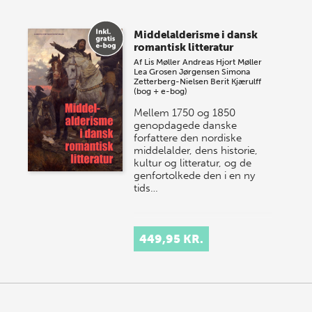
Middelalderisme i dansk
romantisk litteratur
Af
Lis Møller
Andreas Hjort Møller
Lea Grosen Jørgensen
Simona
Zetterberg-Nielsen
Berit Kjærulff
(bog + e-bog)
Mellem 1750 og 1850
genopdagede danske
forfattere den nordiske
middelalder, dens historie,
kultur og litteratur, og de
genfortolkede den i en ny
tids…
449,95 KR.