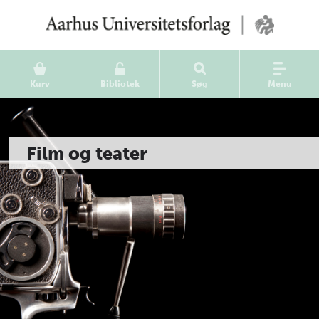
Kurv
Bibliotek
Søg
Menu
Film og teater