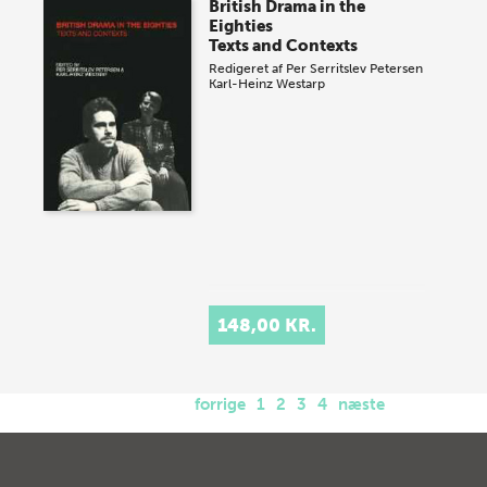
British Drama in the
Eighties
Texts and Contexts
Redigeret af
Per Serritslev Petersen
Karl-Heinz Westarp
148,00 KR.
forrige
1
2
3
4
næste