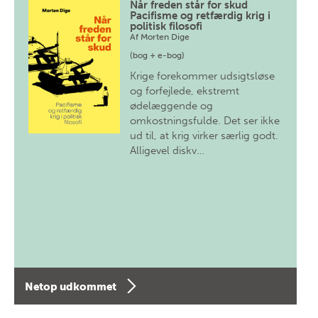
Når freden står for skud
Pacifisme og retfærdig krig i
politisk filosofi
Af
Morten Dige
(bog + e-bog)
Krige forekommer udsigtsløse
og forfejlede, ekstremt
ødelæggende og
omkostningsfulde. Det ser ikke
ud til, at krig virker særlig godt.
Alligevel diskv…
Netop udkommet