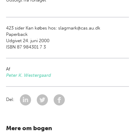
Udsolgt fra forlaget
423
sider Kan købes hos: slagmark@cas.au.dk
Paperback
Udgivet 24. juni 2000
ISBN 87 984301 7 3
Af
Peter K. Westergaard
Del:
Mere om bogen