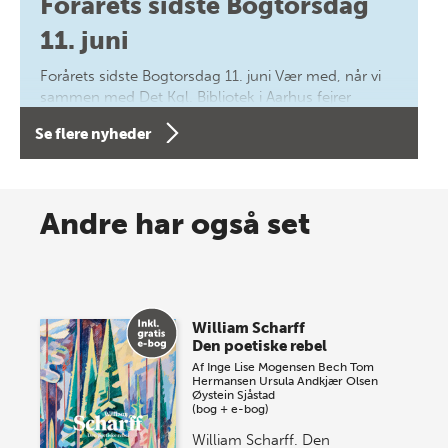
Forårets sidste Bogtorsdag
11. juni
Forårets sidste Bogtorsdag 11. juni Vær med, når vi
sammen med Det Kgl. Bibliotek i Aarhus fejrer
forfatterne bag vores nyes…
Se flere nyheder
8 maj 2026
Spar op til 70% til sommer-
Andre har også set
lagersalg!
Vi gentager succesen og inviterer igen i år til vores
store sommer-lagersalg, så sæt kryds i kalenderen
William Scharff
onsdag den 10. j…
Den poetiske rebel
Af
Inge Lise Mogensen Bech
Tom
Hermansen
Ursula Andkjær Olsen
Øystein Sjåstad
(bog + e-bog)
William Scharff. Den