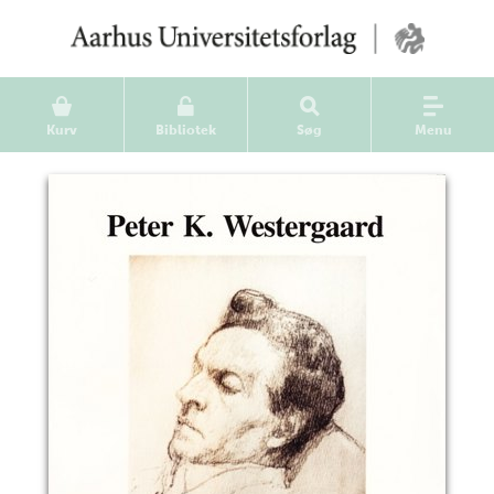
Kurv
Bibliotek
Søg
Menu