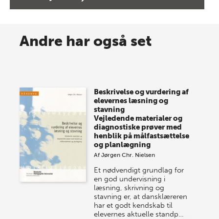
8 maj 2026
Spar op til 70% til sommer-
Andre har også set
lagersalg!
Vi gentager succesen og inviterer igen i år til vores
store sommer-lagersalg, så sæt kryds i kalenderen
Beskrivelse og vurdering af
onsdag den 10. j…
elevernes læsning og
stavning
Vejledende materialer og
diagnostiske prøver med
henblik på målfastsættelse
og planlægning
Af
Jørgen Chr. Nielsen
Et nødvendigt grundlag for
en god undervisning i
læsning, skrivning og
stavning er, at dansklæreren
har et godt kendskab til
elevernes aktuelle standp…