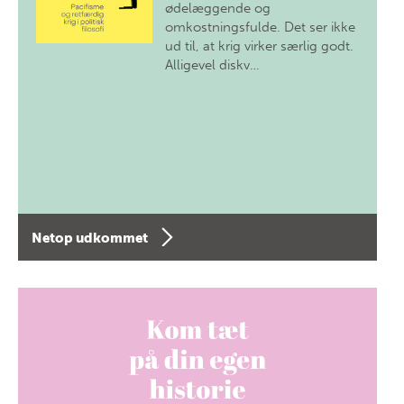
ødelæggende og
omkostningsfulde. Det ser ikke
ud til, at krig virker særlig godt.
Alligevel diskv…
Netop udkommet