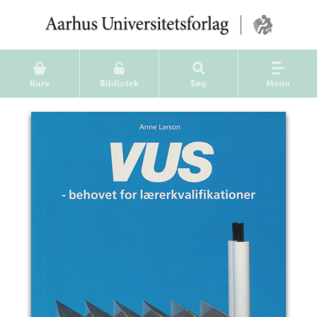
Kurv
Bibliotek
Søg
Menu