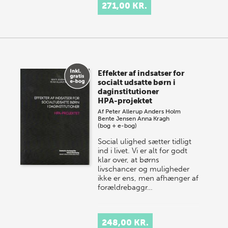
271,00 KR.
Effekter af indsatser for
socialt udsatte børn i
daginstitutioner
HPA-projektet
Af
Peter Allerup
Anders Holm
Bente Jensen
Anna Kragh
(bog + e-bog)
Social ulighed sætter tidligt
ind i livet. Vi er alt for godt
klar over, at børns
livschancer og muligheder
ikke er ens, men afhænger af
forældrebaggr…
248,00 KR.