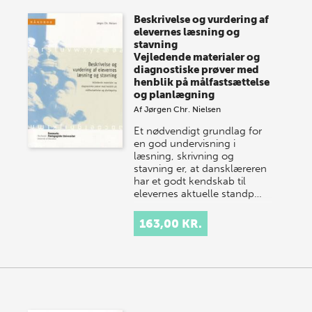
store sommer-lagersalg, så sæt kryds i kalenderen
Beskrivelse og vurdering af
onsdag den 10. j…
elevernes læsning og
stavning
Vejledende materialer og
diagnostiske prøver med
henblik på målfastsættelse
og planlægning
Af
Jørgen Chr. Nielsen
Et nødvendigt grundlag for
en god undervisning i
læsning, skrivning og
stavning er, at dansklæreren
har et godt kendskab til
elevernes aktuelle standp…
163,00 KR.