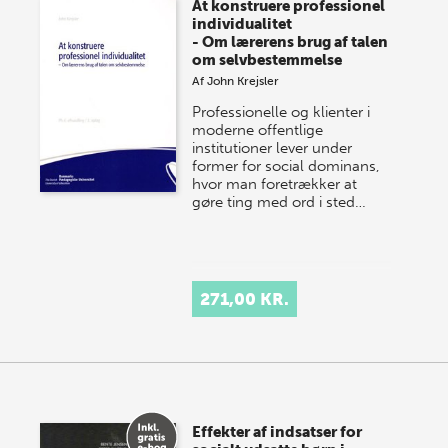
At konstruere professionel
individualitet
- Om lærerens brug af talen
om selvbestemmelse
Af
John Krejsler
Professionelle og klienter i
moderne offentlige
institutioner lever under
former for social dominans,
hvor man foretrækker at
gøre ting med ord i sted…
271,00 KR.
Effekter af indsatser for