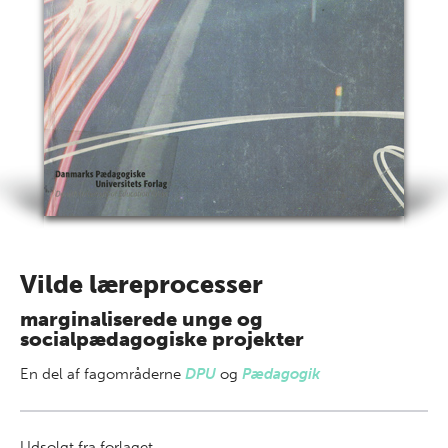
Vilde læreprocesser
marginaliserede unge og
socialpædagogiske projekter
En del af
fagområderne
DPU
og
Pædagogik
Udsolgt fra forlaget