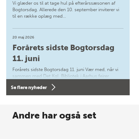
Vi glæder os til at tage hul på efterårssæsonen af
Bogtorsdag. Allerede den 10. september inviterer vi
til en række oplæg med…
20 maj 2026
Forårets sidste Bogtorsdag
11. juni
Forårets sidste Bogtorsdag 11. juni Vær med, når vi
sammen med Det Kgl. Bibliotek i Aarhus fejrer
forfatterne bag vores nyes…
Se flere nyheder
8 maj 2026
Spar op til 70% til sommer-
Andre har også set
lagersalg!
Vi gentager succesen og inviterer igen i år til vores