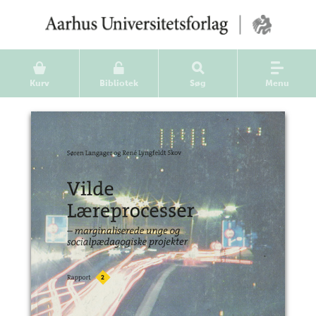
Kurv
Bibliotek
Søg
Menu