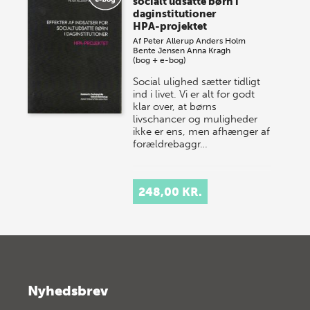
socialt udsatte børn i
daginstitutioner
HPA-projektet
Af
Peter Allerup
Anders Holm
Bente Jensen
Anna Kragh
(bog + e-bog)
Social ulighed sætter tidligt
ind i livet. Vi er alt for godt
klar over, at børns
livschancer og muligheder
ikke er ens, men afhænger af
forældrebaggr…
248,00 KR.
Nyhedsbrev