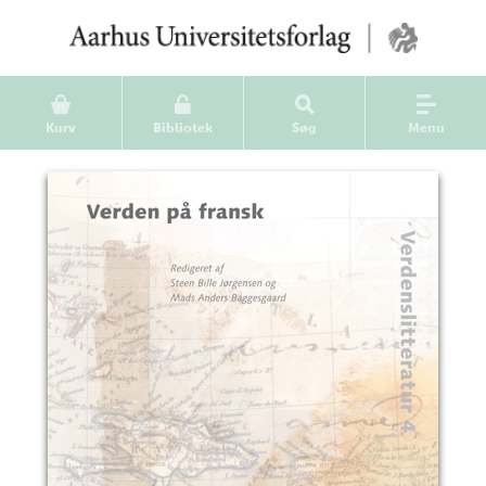
Kurv
Bibliotek
Søg
Menu