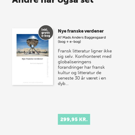
lagersalg!
Vi gentager succesen og inviterer igen i år til vores
store sommer-lagersalg, så sæt kryds i kalenderen
Nye franske verdener
onsdag den 10. j…
Af
Mads Anders Baggesgaard
(bog + e-bog)
Fransk litteratur ligner ikke
sig selv. Konfronteret med
globaliseringens
forandringer har fransk
kultur og litteratur de
seneste 30 år været i en
dyb…
299,95 KR.