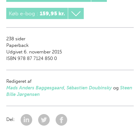
Køb e-bog
:
159,95 kr.
238
sider
Paperback
Udgivet 6. november 2015
ISBN 978 87 7124 850 0
Redigeret af
Mads Anders Baggesgaard
,
Sébastien Doubinsky
og
Steen
Bille Jørgensen
Del: