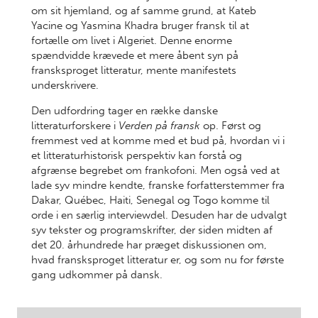
om sit hjemland, og af samme grund, at Kateb
Yacine og Yasmina Khadra bruger fransk til at
fortælle om livet i Algeriet. Denne enorme
spændvidde krævede et mere åbent syn på
fransksproget litteratur, mente manifestets
underskrivere.
Den udfordring tager en række danske
litteraturforskere i
Verden på fransk
op. Først og
fremmest ved at komme med et bud på, hvordan vi i
et litteraturhistorisk perspektiv kan forstå og
afgrænse begrebet om frankofoni. Men også ved at
lade syv mindre kendte, franske forfatterstemmer fra
Dakar, Québec, Haiti, Senegal og Togo komme til
orde i en særlig interviewdel. Desuden har de udvalgt
syv tekster og programskrifter, der siden midten af
det 20. århundrede har præget diskussionen om,
hvad fransksproget litteratur er, og som nu for første
gang udkommer på dansk.