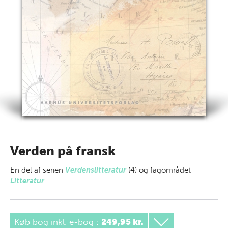
Verden på fransk
En del af
serien
Verdenslitteratur
(4) og fagområdet
Litteratur
Køb bog inkl. e-bog
:
249,95 kr.