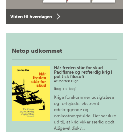
Viden til hverdagen
Netop udkommet
Når freden står for skud
Pacifisme og retfærdig krig i
politisk filosofi
Af
Morten Dige
(bog + e-bog)
Krige forekommer udsigtsløse
og forfejlede, ekstremt
ødelæggende og
omkostningsfulde. Det ser ikke
ud til, at krig virker særlig godt.
Alligevel diskv…