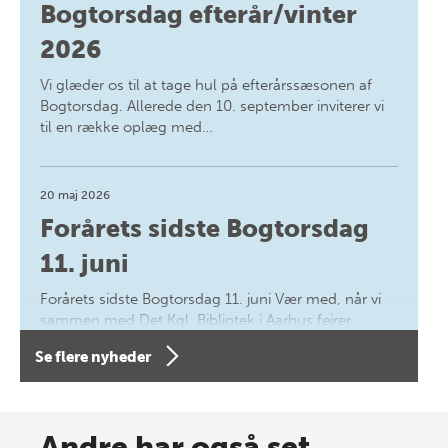
Bogtorsdag efterår/vinter
2026
Vi glæder os til at tage hul på efterårssæsonen af
Bogtorsdag. Allerede den 10. september inviterer vi
til en række oplæg med…
20 maj 2026
Forårets sidste Bogtorsdag
11. juni
Forårets sidste Bogtorsdag 11. juni Vær med, når vi
sammen med Det Kgl. Bibliotek i Aarhus fejrer
forfatterne bag vores nyes…
Se flere nyheder
8 maj 2026
Spar op til 70% til sommer-
Andre har også set