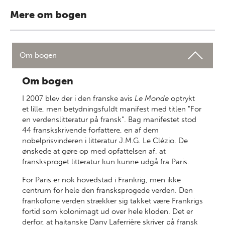
Mere om bogen
Om bogen
Om bogen
I 2007 blev der i den franske avis
Le Monde
optrykt
et lille, men betydningsfuldt manifest med titlen "For
en verdenslitteratur på fransk". Bag manifestet stod
44 franskskrivende forfattere, en af dem
nobelprisvinderen i litteratur J.M.G. Le Clézio. De
ønskede at gøre op med opfattelsen af, at
fransksproget litteratur kun kunne udgå fra Paris.
For Paris er nok hovedstad i Frankrig, men ikke
centrum for hele den fransksprogede verden. Den
frankofone verden strækker sig takket være Frankrigs
fortid som kolonimagt ud over hele kloden. Det er
derfor, at haitanske Dany Laferrière skriver på fransk