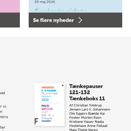
20 maj 2026
Forårets sidste
Se flere nyheder
Bogtorsdag 11. juni
Forårets sidste Bogtorsdag 11. juni Vær
med, når vi sammen med Det Kgl.
Bibliotek i Aarhus fejrer forfatterne bag
vores nyes…
8 maj 2026
Spar op til 70% til
Tænkepauser
sommer-lagersalg!
121-132
old
Tænkeboks 11
Vi gentager succesen og inviterer igen i
Af
Christian Tolstrup
 vi,
år til vores store sommer-lagersalg,
Jensen
Lars V. Johannsen
r.
så sæt kryds i kalenderen onsdag den
Ole Eggers Bjælde
Kai
urens
Finster
Morten Ravn
10. j…
Kristiane Hauer
Nadja
Hestehave
Anne Fiskaali
ter
Maja Thiele
Karen