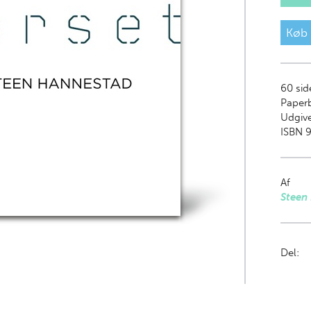
Køb
60
sid
Paper
Udgive
ISBN 9
Af
Steen
Del: