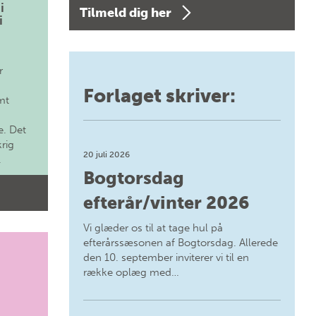
i
Tilmeld dig her
i
r
Forlaget skriver:
mt
. Det
krig
20 juli 2026
.
Bogtorsdag
efterår/vinter 2026
Vi glæder os til at tage hul på
efterårssæsonen af Bogtorsdag. Allerede
den 10. september inviterer vi til en
række oplæg med…