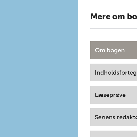
Mere om b
Om bogen
Indholdsforteg
Læseprøve
Seriens redakt