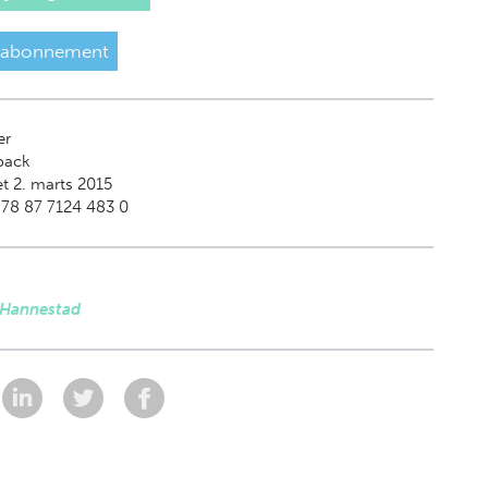
 abonnement
er
back
t 2. marts 2015
78 87 7124 483 0
 Hannestad