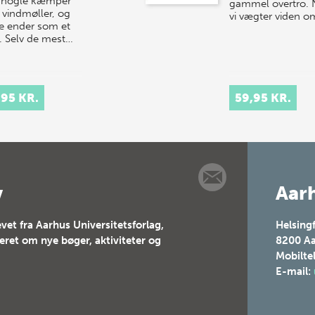
 nogle kæmper
gammel overtro. 
vindmøller, og
vi vægter viden o
e ender som et
. Selv de mest…
,95 KR.
59,95 KR.
v
Aarh
vet fra Aarhus Universitetsforlag,
Helsing
teret om nye bøger, aktiviteter og
8200
Aa
Mobilte
E-mail: