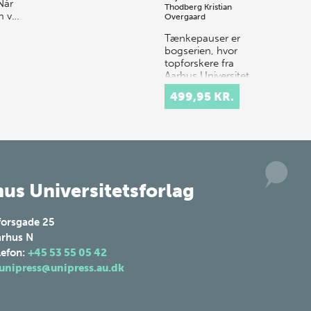
Når
Thodberg
Kristian
m v…
Overgaard
Tænkepauser er
bogserien, hvor
topforskere fra
Aarhus Universitet
formidler deres viden
499,95 KR.
om centrale emner
som frihed, netværk
og tillid. Idéen er at
k…
us Universitetsforlag
forsgade 25
rhus N
lefon:
+45 53 55 05 42
unipress@unipress.au.dk