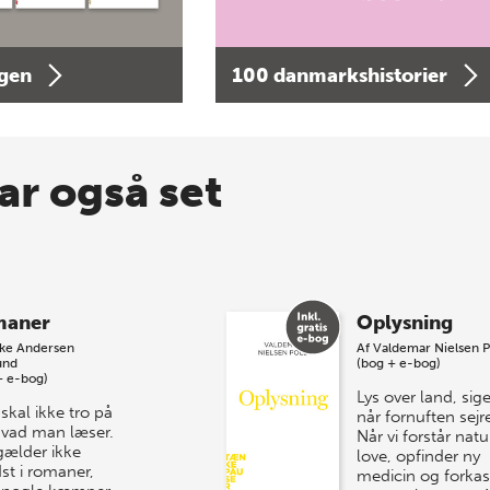
agen
100 danmarkshistorier
ar også set
maner
Oplysning
kke Andersen
Af
Valdemar Nielsen P
und
(bog + e-bog)
+ e-bog)
Lys over land, siger
skal ikke tro på
når fornuften sejre
 hvad man læser.
Når vi forstår nat
gælder ikke
love, opfinder ny
st i romaner,
medicin og forkas