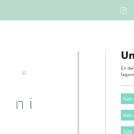
Un
En del
fagom
Køb 
Køb
Køb