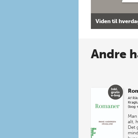
Viden til hverd
Andre h
Ro
Af
Ri
Kragl
(bog 
Man 
alt,
Det 
mind