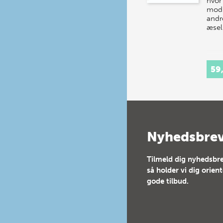
hvor
mod 
andr
æsel
59
Nyhedsbre
Tilmeld dig nyhedsbre
så holder vi dig orien
gode tilbud.