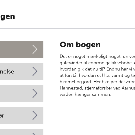
ogen
Om bogen
Det er noget mærkeligt noget, univer
gulerødder til enorme galaksehobe, de
hvordan gik det nu til? Endnu har vi v
nelse
at forstå, hvordan et lille, varmt og 
himmel og jord. Her hjælper desværre
Hannestad, stjerneforsker ved Aarhus U
verden hænger sammen.
ør