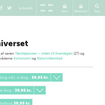
GBP
DKK
In English
EUR
USD
Kurv
Bibliotek
Søg
iverset
 af
serien
Tænkepauser – viden til hverdagen
(27) og
råderne
Astronomi
og
Naturvidenskab
bog inkl. e-bog
:
59,95 kr.
 e-bog
:
39,95 kr.
 lydbog
39,95 kr.