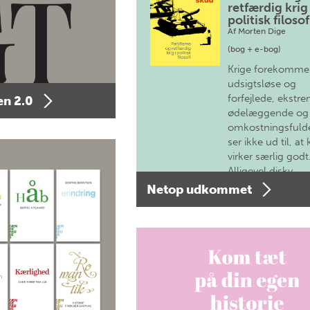
retfærdig krig 
politisk filosof
Af
Morten Dige
(bog + e-bog)
Krige forekomme
udsigtsløse og
forfejlede, ekstre
n 2.0
ødelæggende og
omkostningsfulde
ser ikke ud til, at 
virker særlig godt
Alligevel diskv…
Netop udkommet