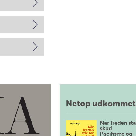
Netop udkommet
Når freden stå
skud
Pacifisme og