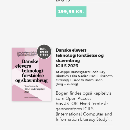
som i 2…
199,95 KR.
Danske elevers
teknologiforståelse og
skærmbrug
ICILS 2023
Af
Jeppe Bundsgaard
Sofie Gry
Bindslev
Elisa Nadire Caeli
Elisabeth
Grønhøj
Elisabeth Rasmussen
(bog + e-bog)
Bogen findes også kapitelvis
som Open Access
hos JSTOR. Hvert femte år
gennemføres ICILS
(International Computer and
Information Literacy Study)…