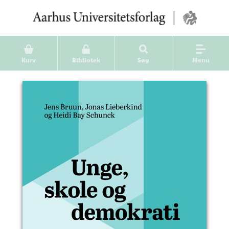
Kurv
Bibliotek
Søg
Menu