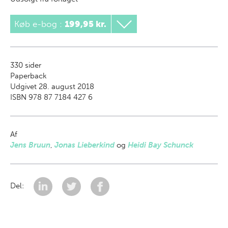
Køb e-bog
:
199,95 kr.
330
sider
Paperback
Udgivet 28. august 2018
ISBN 978 87 7184 427 6
Af
Jens Bruun
,
Jonas Lieberkind
og
Heidi Bay Schunck
Del: