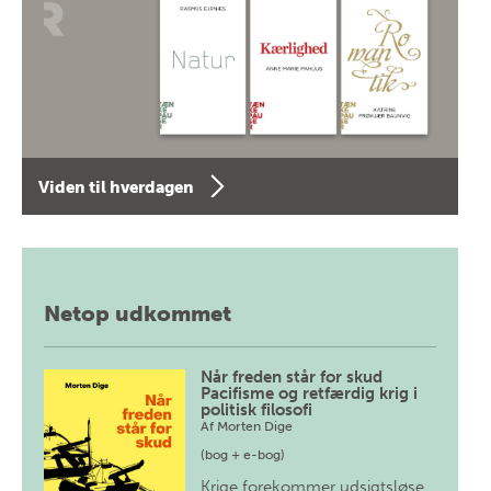
Viden til hverdagen
Netop udkommet
Når freden står for skud
Pacifisme og retfærdig krig i
politisk filosofi
Af
Morten Dige
(bog + e-bog)
Krige forekommer udsigtsløse