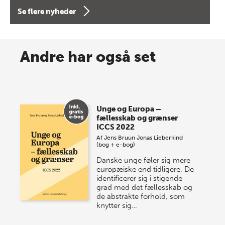
forfatterne bag vores nyes…
Se flere nyheder
8 maj 2026
Spar op til 70% til sommer-
Andre har også set
lagersalg!
Vi gentager succesen og inviterer igen i år til vores
store sommer-lagersalg, så sæt kryds i kalenderen
Unge og Europa –
onsdag den 10. j…
fællesskab og grænser
ICCS 2022
Af
Jens Bruun
Jonas Lieberkind
(bog + e-bog)
Danske unge føler sig mere
europæiske end tidligere. De
identificerer sig i stigende
grad med det fællesskab og
de abstrakte forhold, som
knytter sig…