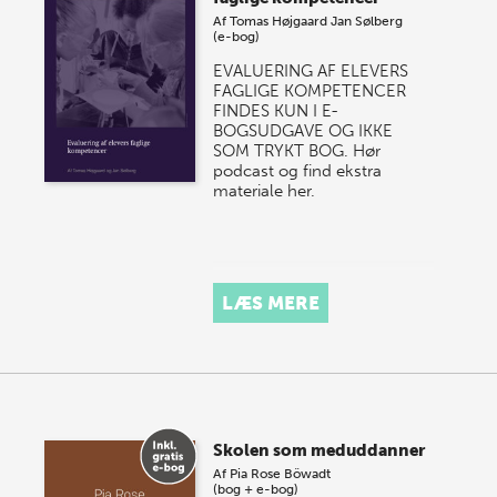
Af
Tomas Højgaard
Jan Sølberg
(e-bog)
EVALUERING AF ELEVERS
FAGLIGE KOMPETENCER
FINDES KUN I E-
BOGSUDGAVE OG IKKE
SOM TRYKT BOG. Hør
podcast og find ekstra
materiale her.
LÆS MERE
Skolen som meduddanner
Af
Pia Rose Böwadt
(bog + e-bog)