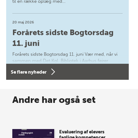
til en række oplæg med…
20 maj 2026
Forårets sidste Bogtorsdag
11. juni
Forårets sidste Bogtorsdag 11. juni Vær med, når vi
sammen med Det Kgl. Bibliotek i Aarhus fejrer
forfatterne bag vores nyes…
Se flere nyheder
8 maj 2026
Spar op til 70% til sommer-
Andre har også set
lagersalg!
Vi gentager succesen og inviterer igen i år til vores
store sommer-lagersalg, så sæt kryds i kalenderen
Evaluering af elevers
onsdag den 10. j…
faglige kompetencer