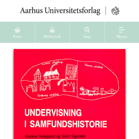
Kurv
Bibliotek
Søg
Menu