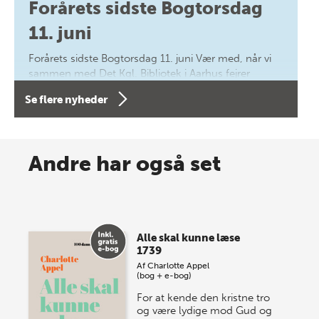
Forårets sidste Bogtorsdag
11. juni
Forårets sidste Bogtorsdag 11. juni Vær med, når vi
sammen med Det Kgl. Bibliotek i Aarhus fejrer
forfatterne bag vores nyes…
Se flere nyheder
8 maj 2026
Spar op til 70% til sommer-
Andre har også set
lagersalg!
Vi gentager succesen og inviterer igen i år til vores
store sommer-lagersalg, så sæt kryds i kalenderen
Alle skal kunne læse
onsdag den 10. j…
1739
Af
Charlotte Appel
(bog + e-bog)
For at kende den kristne tro
og være lydige mod Gud og