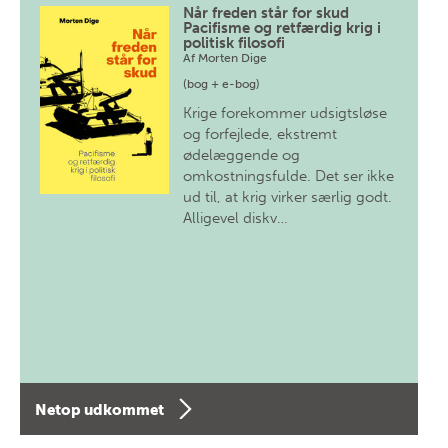
Når freden står for skud
Pacifisme og retfærdig krig i
politisk filosofi
Af
Morten Dige
(bog + e-bog)
Krige forekommer udsigtsløse
og forfejlede, ekstremt
ødelæggende og
omkostningsfulde. Det ser ikke
ud til, at krig virker særlig godt.
Alligevel diskv…
Netop udkommet