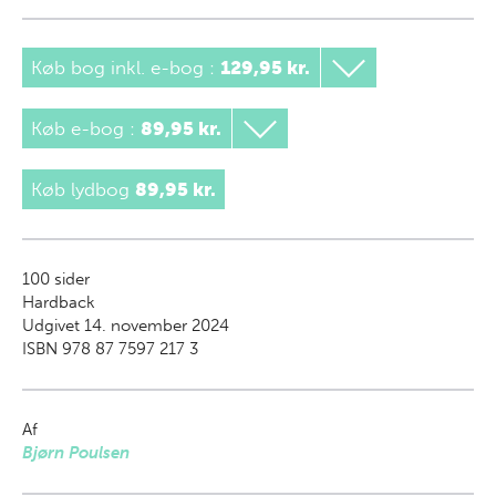
Køb bog inkl. e-bog
:
129,95 kr.
Køb e-bog
:
89,95 kr.
Køb lydbog
89,95 kr.
100
sider
Hardback
Udgivet 14. november 2024
ISBN 978 87 7597 217 3
Af
Bjørn Poulsen