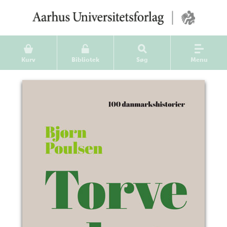
Kurv
Bibliotek
Søg
Menu