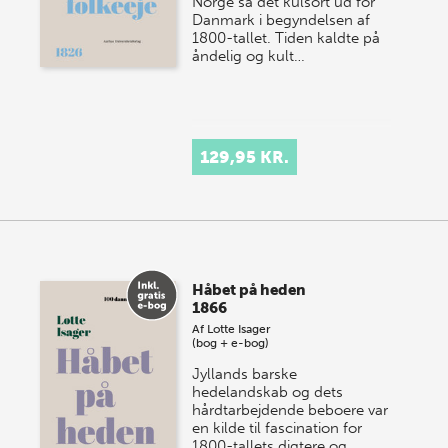
Norge så det kulsort ud for
Danmark i begyndelsen af
1800-tallet. Tiden kaldte på
åndelig og kult…
129,95 KR.
Håbet på heden
1866
Af
Lotte Isager
(bog + e-bog)
Jyllands barske
hedelandskab og dets
hårdtarbejdende beboere var
en kilde til fascination for
1800-tallets digtere og