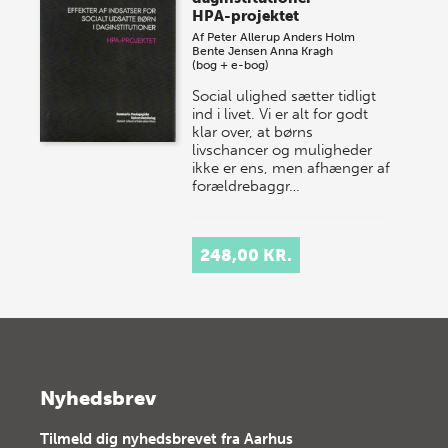
HPA-projektet
Af
Peter Allerup
Anders Holm
Bente Jensen
Anna Kragh
(bog + e-bog)
Social ulighed sætter tidligt
ind i livet. Vi er alt for godt
klar over, at børns
livschancer og muligheder
ikke er ens, men afhænger af
forældrebaggr…
248,00 KR.
Nyhedsbrev
Tilmeld dig nyhedsbrevet fra Aarhus