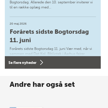
Bogtorsdag. Allerede den 10. september inviterer vi
til en række oplæg med…
20 maj 2026
Forårets sidste Bogtorsdag
11. juni
Forårets sidste Bogtorsdag 11. juni Vær med, når vi
sammen med Det Kgl. Bibliotek i Aarhus fejrer
forfatterne bag vores nyes…
Se flere nyheder
8 maj 2026
Spar op til 70% til sommer-
Andre har også set
lagersalg!
Vi gentager succesen og inviterer igen i år til vores
store sommer-lagersalg, så sæt kryds i kalenderen