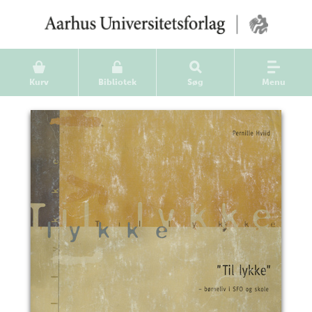
Kurv
Bibliotek
Søg
Menu