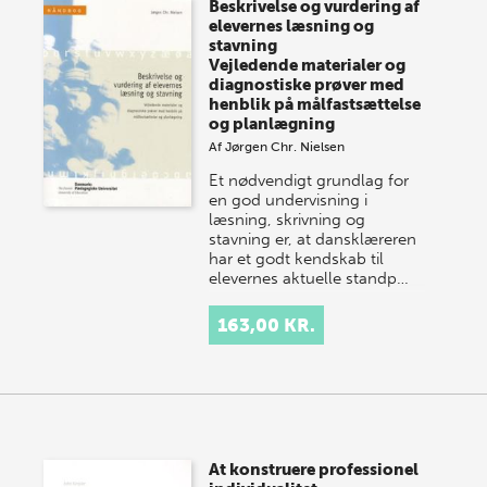
Beskrivelse og vurdering af
onsdag den 10. j…
elevernes læsning og
stavning
Vejledende materialer og
diagnostiske prøver med
henblik på målfastsættelse
og planlægning
Af
Jørgen Chr. Nielsen
Et nødvendigt grundlag for
en god undervisning i
læsning, skrivning og
stavning er, at dansklæreren
har et godt kendskab til
elevernes aktuelle standp…
163,00 KR.
At konstruere professionel