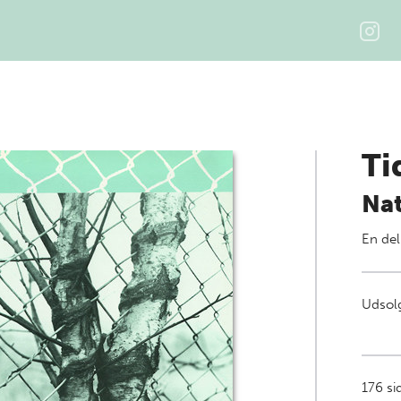
Ti
Nat
En del
Udsolg
176
si