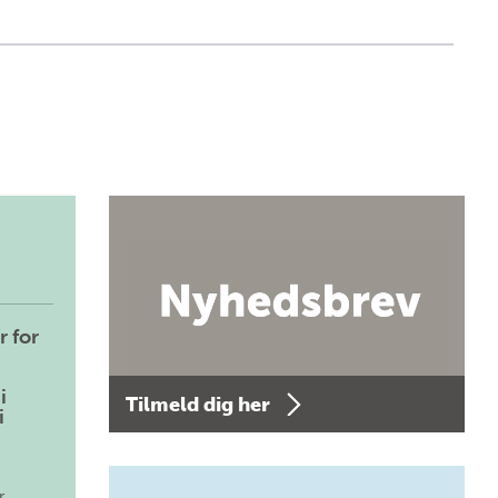
r for
i
Tilmeld dig her
i
r