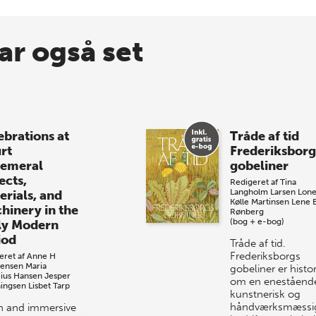
ar også set
ebrations at
Tråde af tid
rt
Frederiksborg
emeral
gobeliner
ects,
Redigeret af
Tina
Langholm Larsen
Lon
erials, and
Kølle Martinsen
Lene 
hinery in the
Rønberg
(bog + e-bog)
ly Modern
iod
Tråde af tid.
Frederiksborgs
eret af
Anne H
tensen
Maria
gobeliner er histo
cius Hansen
Jesper
om en eneståend
ingsen
Lisbet Tarp
kunstnerisk og
håndværksmæssi
ch and immersive