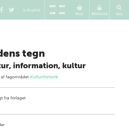
GBP
DKK
In English
EUR
USD
Kurv
Bibliotek
Søg
dens tegn
ur, information, kultur
 af
fagområdet
Kulturhistorie
t fra forlaget
der