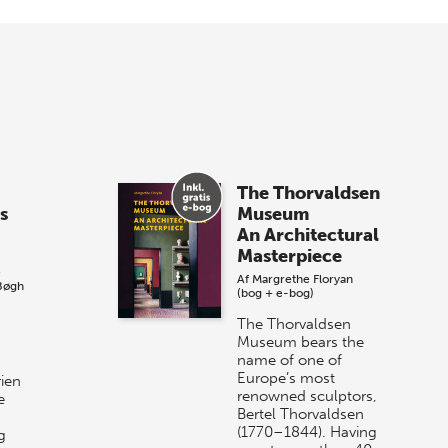
Forårets sidste Bogtorsdag 11. juni Vær
med, når vi sammen med Det Kgl.
Bibliotek i Aarhus fejrer forfatterne bag
vores nyes…
8 maj 2026
Spar op til 70% til
The Thorvaldsen
sommer-lagersalg!
s
Museum
An Architectural
Vi gentager succesen og inviterer igen i
Masterpiece
år til vores store sommer-lagersalg,
e
Af
Margrethe Floryan
så sæt kryds i kalenderen onsdag den
Bøgh
(bog + e-bog)
10. j…
The Thorvaldsen
Museum bears the
name of one of
Europe’s most
rien
renowned sculptors,
e
Bertel Thorvaldsen
(1770–1844). Having
g