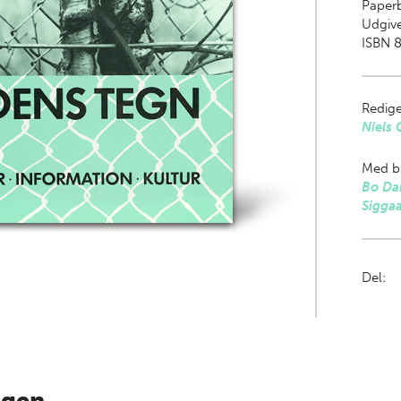
Paper
Udgive
ISBN 8
Redige
Niels
Med bi
Bo Da
Sigga
Del: