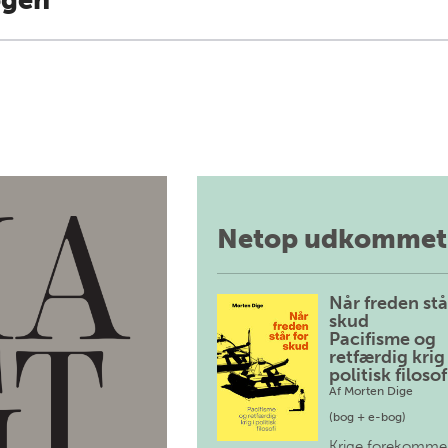
ogen
Netop udkommet
Når freden stå
skud
Pacifisme og
retfærdig krig 
politisk filosof
Af
Morten Dige
(bog + e-bog)
Krige forekomme