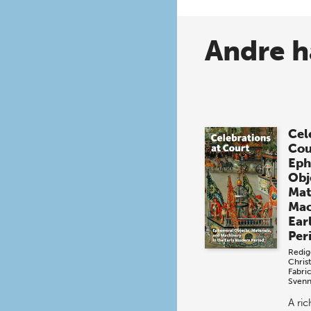
Andre h
Cel
Cou
Eph
Obj
Mat
Mac
Ear
Per
Redig
Chris
Fabri
Svenn
A ri