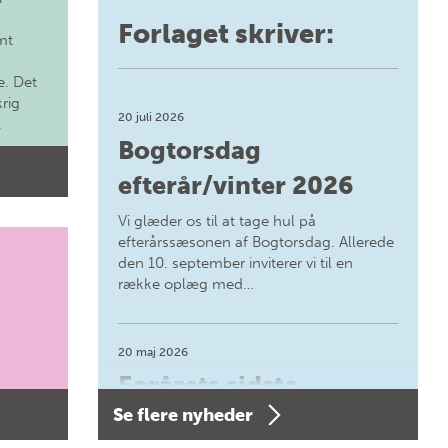
Forlaget skriver:
mt
. Det
krig
20 juli 2026
.
Bogtorsdag
efterår/vinter 2026
Vi glæder os til at tage hul på
efterårssæsonen af Bogtorsdag. Allerede
den 10. september inviterer vi til en
række oplæg med…
20 maj 2026
Forårets sidste
Se flere nyheder
Bogtorsdag 11. juni