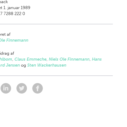
back
t 1. januar 1989
7 7288 222 0
ret af
 Ole Finnemann
drag af
hlbom
,
Claus Emmeche
,
Niels Ole Finnemann
,
Hans
ard Jensen
og
Sten Wackerhausen