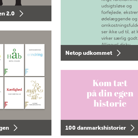
udsigtsløse og
forfejlede, ekstre
n 2.0
ødelæggende og
omkostningsfulde
ser ikke ud til, at 
virker særlig godt
Alligevel diskv…
Netop udkommet
agen
100 danmarkshistorier