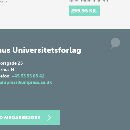
spent more than 40
lsen
years work…
299,95 KR.
us Universitetsforlag
forsgade 25
rhus N
lefon:
+45 53 55 05 42
unipress@unipress.au.dk
ND MEDARBEJDER