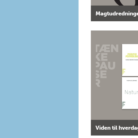
Magtudredninge
Viden til hverd