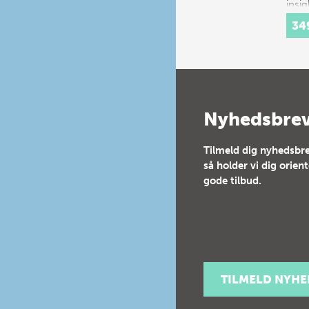
insig
spec
34
festi
16th
cent
Cour
cons
a…
Nyhedsbre
Tilmeld dig nyhedsbre
så holder vi dig orien
gode tilbud.
TILMELD NYH