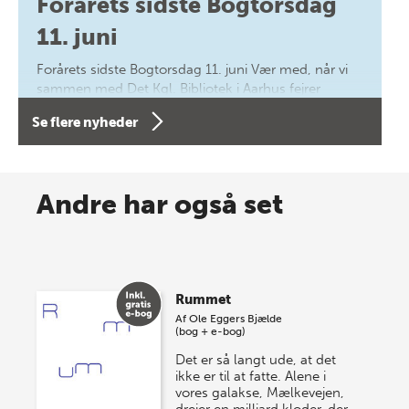
Forårets sidste Bogtorsdag
11. juni
Forårets sidste Bogtorsdag 11. juni Vær med, når vi
sammen med Det Kgl. Bibliotek i Aarhus fejrer
forfatterne bag vores nyes…
Se flere nyheder
8 maj 2026
Spar op til 70% til sommer-
Andre har også set
lagersalg!
Vi gentager succesen og inviterer igen i år til vores
store sommer-lagersalg, så sæt kryds i kalenderen
Rummet
onsdag den 10. j…
Af
Ole Eggers Bjælde
(bog + e-bog)
Det er så langt ude, at det
ikke er til at fatte. Alene i
vores galakse, Mælkevejen,
drejer en milliard kloder, der