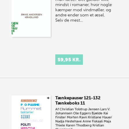
mindst i romaner, hvor nogle
kæmper mod vindmøller, og
andre ender som et æsel.
Selv de mest…
59,95 KR.
Tænkepauser 121-132
Tænkeboks 11
Af
Christian Tolstrup Jensen
Lars V.
Johannsen
Ole Eggers Bjælde
Kai
Finster
Morten Ravn
Kristiane Hauer
Nadja Hestehave
Anne Fiskaali
Maja
Thiele
Karen Thodberg
Kristian