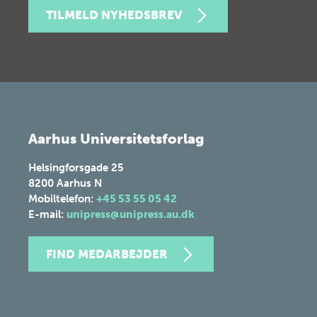
TILMELD NYHEDSBREV
Aarhus Universitetsforlag
Helsingforsgade 25
8200
Aarhus N
Mobiltelefon:
+45 53 55 05 42
E-mail:
unipress@unipress.au.dk
FIND MEDARBEJDER