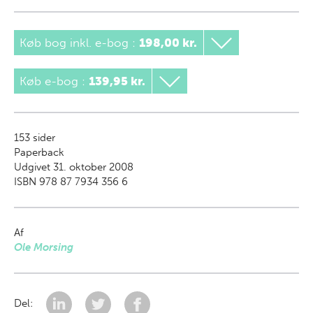
Køb bog inkl. e-bog
:
198,00 kr.
Køb e-bog
:
139,95 kr.
153
sider
Paperback
Udgivet 31. oktober 2008
ISBN 978 87 7934 356 6
Af
Ole Morsing
Del: