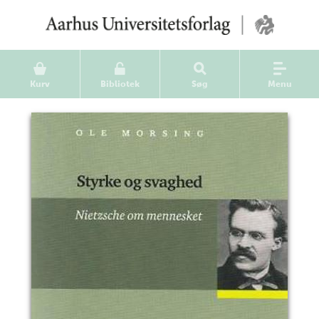
Kurv
Bibliotek
Søg
Menu