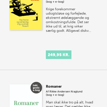
(bog + e-bog)
Krige forekommer
udsigtsløse og forfejlede,
ekstremt ødelæggende og
omkostningsfulde. Det ser
ikke ud til, at krig virker
særlig godt. Alligevel diskv…
249,95 KR.
Romaner
Af
Rikke Andersen Kraglund
(bog + e-bog)
Man skal ikke tro på alt, hvad
man læser. Det gælder ikke