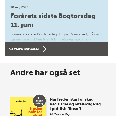
20 maj 2026
Forårets sidste Bogtorsdag
11. juni
Forårets sidste Bogtorsdag 11. juni Vær med, når vi
sammen med Det Kgl. Bibliotek i Aarhus fejrer
forfatterne bag vores nyes…
Se flere nyheder
8 maj 2026
Spar op til 70% til sommer-
Andre har også set
lagersalg!
Vi gentager succesen og inviterer igen i år til vores
store sommer-lagersalg, så sæt kryds i kalenderen
Når freden står for skud
onsdag den 10. j…
Pacifisme og retfærdig krig
i politisk filosofi
Af
Morten Dige