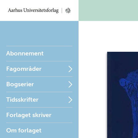
Abonnement
Fagområder
Bogserier
Tidsskrifter
Forlaget skriver
Om forlaget