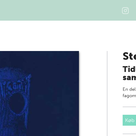
St
Tid
sam
En del
fagom
Køb