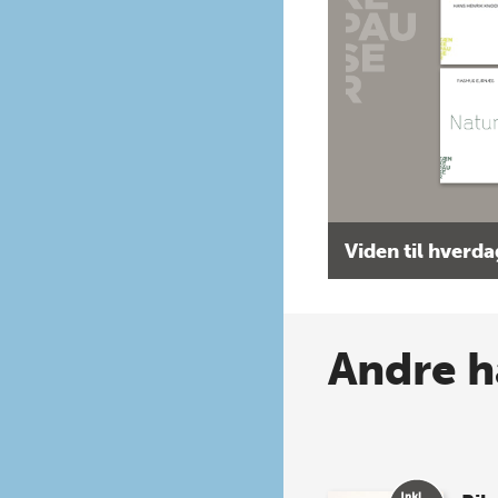
Viden til hverd
Andre h