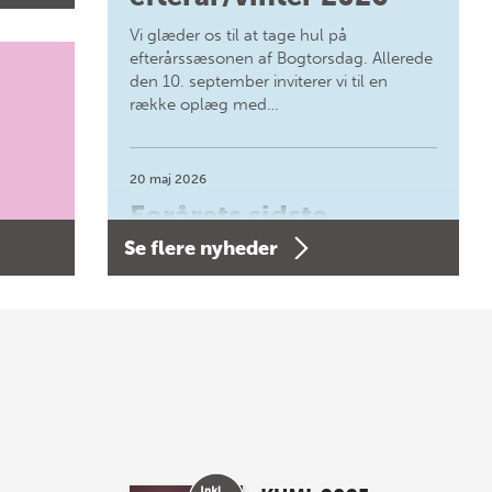
Vi glæder os til at tage hul på
efterårssæsonen af Bogtorsdag. Allerede
den 10. september inviterer vi til en
række oplæg med…
20 maj 2026
Forårets sidste
Se flere nyheder
Bogtorsdag 11. juni
Forårets sidste Bogtorsdag 11. juni Vær
med, når vi sammen med Det Kgl.
Bibliotek i Aarhus fejrer forfatterne bag
vores nyes…
8 maj 2026
Spar op til 70% til