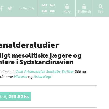
GBP
DKK
In English
EUR
USD
Kurv
Bibliotek
Søg
enalderstudier
ligt mesolitiske jægere og
lere i Sydskandinavien
 af
serien
Jysk Arkæologisk Selskabs Skrifter
(55) og
råderne
Historie
og
Arkæologi
 bog
388,00 kr.