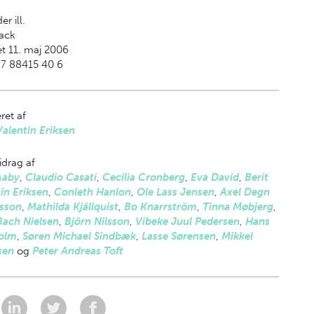
er ill.
ack
t 11. maj 2006
87 88415 40 6
ret af
Valentin Eriksen
drag af
Aaby
,
Claudio Casati
,
Cecilia Cronberg
,
Eva David
,
Berit
in Eriksen
,
Conleth Hanlon
,
Ole Lass Jensen
,
Axel Degn
sson
,
Mathilda Kjällquist
,
Bo Knarrström
,
Tinna Møbjerg
,
Bach Nielsen
,
Björn Nilsson
,
Vibeke Juul Pedersen
,
Hans
olm
,
Søren Michael Sindbæk
,
Lasse Sørensen
,
Mikkel
sen
og
Peter Andreas Toft