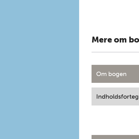
Mere om b
Om bogen
Indholdsforteg