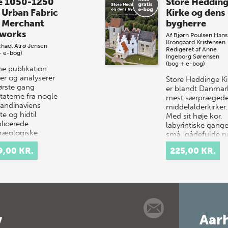
e 1050-1250
Store Heddin
 Urban Fabric
Kirke og dens
 Merchant
bygherre
works
Af
Bjørn Poulsen
Hans
Krongaard Kristensen
hael Alrø Jensen
Redigeret af
Anne
+ e-bog)
Ingeborg Sørensen
(bog + e-bog)
e publikation
er og analyserer
Store Heddinge Ki
første gang
er blandt Danmar
taterne fra nogle
mest særpræged
kandinaviens
middelalderkirker.
te og hidtil
Med sit høje kor,
licerede
labyrintiske gang
kæologiske
små, gådefulde 
avnin…
samt det ottekan
9,00 KR.
225,00 KR.
v
Aarh