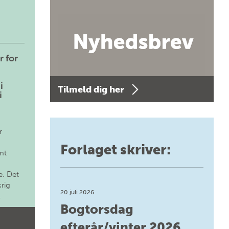
r for
i
Tilmeld dig her
i
r
Forlaget skriver:
mt
. Det
krig
20 juli 2026
.
Bogtorsdag
efterår/vinter 2026