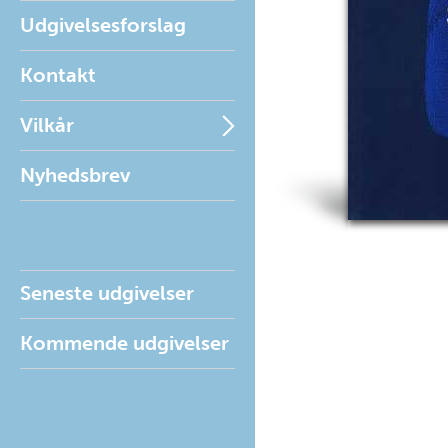
Udgivelsesforslag
Kontakt
Vilkår
Nyhedsbrev
Seneste udgivelser
Kommende udgivelser