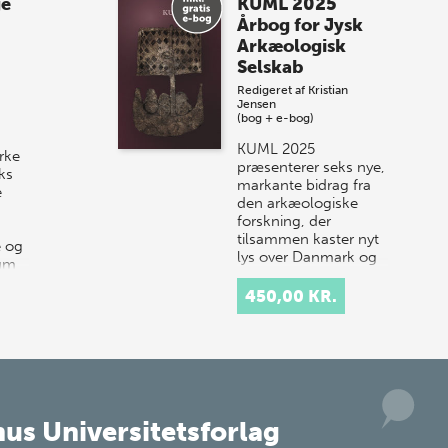
ge
KUML 2025
sommer-lagersalg!
Årbog for Jysk
Arkæologisk
Vi gentager succesen og inviterer igen i
Selskab
år til vores store sommer-lagersalg,
Redigeret af
Kristian
så sæt kryds i kalenderen onsdag den
Jensen
10. j…
(bog + e-bog)
KUML 2025
rke
præsenterer seks nye,
ks
markante bidrag fra
e
den arkæologiske
forskning, der
tilsammen kaster nyt
e og
lys over Danmark og
rum
Nordens historie.
…
Årbogen…
450,00 KR.
us Universitetsforlag