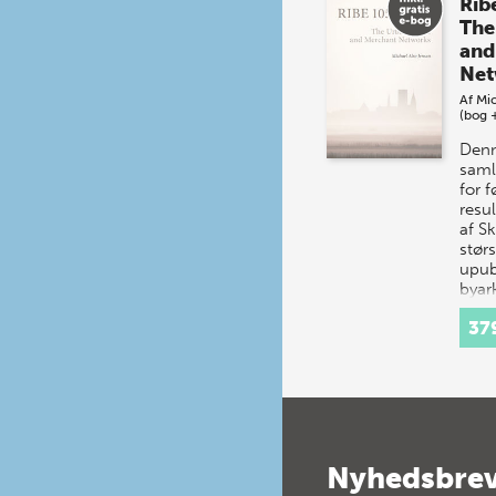
Rib
The
and
Net
Af
Mic
(bog 
Denn
saml
for 
resul
af S
størs
upub
byar
udgr
37
Nyhedsbre