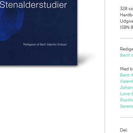
328
sid
Hardb
Udgive
ISBN 
Redige
Berit 
Med bi
Bent 
Valent
Johan
Lone 
Rosth
Søren
Del: