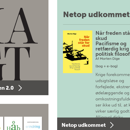
Netop udkommet
Når freden stå
skud
Pacifisme og
retfærdig krig 
politisk filosof
Af
Morten Dige
(bog + e-bog)
Krige forekomme
udsigtsløse og
forfejlede, ekstre
n 2.0
ødelæggende og
omkostningsfulde
ser ikke ud til, at 
virker særlig godt
Alligevel diskv…
Netop udkommet