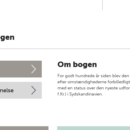
ogen
Om bogen
For godt hundrede år siden blev de
efter omstændighederne forbilledlig
med en status over den nyeste udfors
nelse
f.Kr.) i Sydskandinavien.