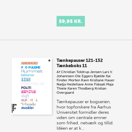
59,95 KR.
Tænkepauser 121-132
Tænkeboks 11
Af
Christian Tolstrup Jensen
Lars V.
Johannsen
Ole Eggers Bjælde
Kai
Finster
Morten Ravn
Kristiane Hauer
Nadja Hestehave
Anne Fiskaali
Maja
Thiele
Karen Thodberg
Kristian
Overgaard
Tænkepauser er bogserien,
hvor topforskere fra Aarhus
Universitet formidler deres
viden om centrale emner
som frihed, netværk og tillid.
Idéen er at k…