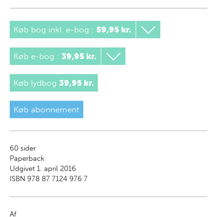
Køb bog inkl. e-bog
:
59,95 kr.
Køb e-bog
:
39,95 kr.
Køb lydbog
39,95 kr.
Køb abonnement
60
sider
Paperback
Udgivet 1. april 2016
ISBN 978 87 7124 976 7
Af