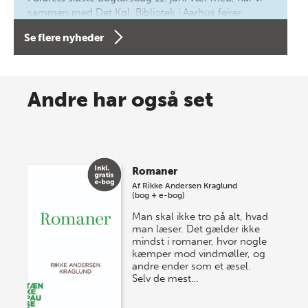
sammen med Det Kgl. Bibliotek i Aarhus fejrer
forfatterne bag vores nyes…
Se flere nyheder
8 maj 2026
Spar op til 70% til sommer-
Andre har også set
lagersalg!
Vi gentager succesen og inviterer igen i år til vores
store sommer-lagersalg, så sæt kryds i kalenderen
Romaner
onsdag den 10. j…
Af
Rikke Andersen Kraglund
(bog + e-bog)
Man skal ikke tro på alt, hvad
man læser. Det gælder ikke
mindst i romaner, hvor nogle
kæmper mod vindmøller, og
andre ender som et æsel.
Selv de mest…