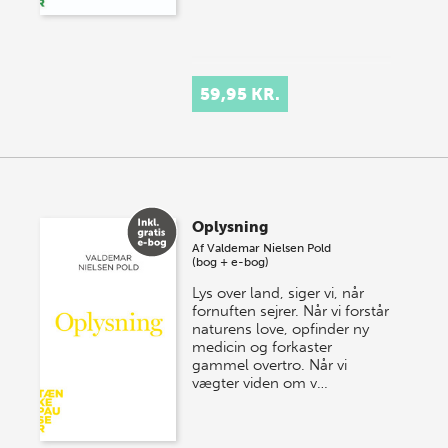
59,95 KR.
Oplysning
Af
Valdemar Nielsen Pold
(bog + e-bog)
Lys over land, siger vi, når
fornuften sejrer. Når vi forstår
naturens love, opfinder ny
medicin og forkaster
gammel overtro. Når vi
vægter viden om v…