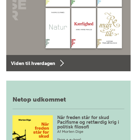
Viden til hverdagen
Netop udkommet
Når freden står for skud
Pacifisme og retfærdig krig i
politisk filosofi
Af
Morten Dige
(bog + e-bog)