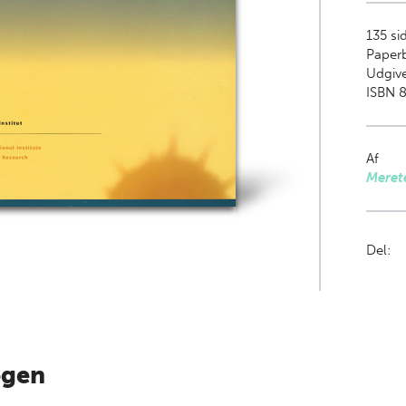
135
si
Paper
Udgive
ISBN 8
Af
Meret
Del:
ogen