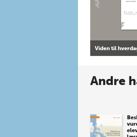
Viden til hverd
Andre h
Bes
vur
ele
læs