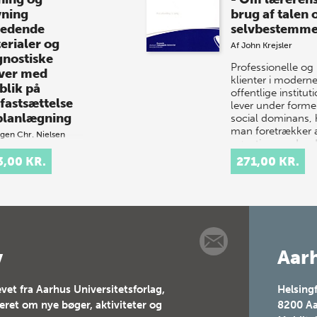
vning
brug af talen
ledende
selvbestemme
erialer og
Af
John Krejsler
gnostiske
Professionelle og
ver med
klienter i modern
blik på
offentlige institut
fastsættelse
lever under former
planlægning
social dominans, 
man foretrækker 
gen Chr. Nielsen
gøre ting med ord
ødvendigt
sted…
3,00 KR.
271,00 KR.
dlag for en god
rvisning i
ing, skrivning og
ing er, at
klæreren har et
 kendskab til
ernes aktuelle
v
Aarh
dp…
vet fra Aarhus Universitetsforlag,
Helsing
teret om nye bøger, aktiviteter og
8200
Aa