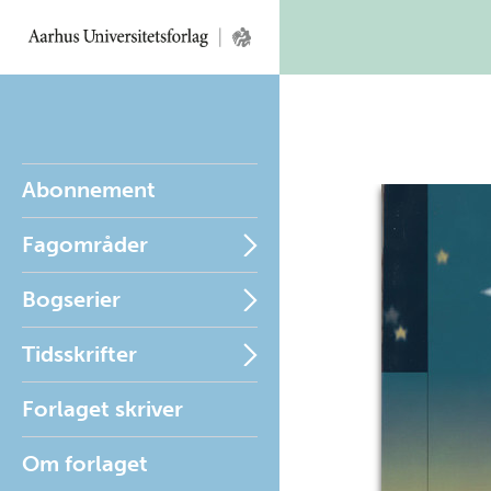
Abonnement
Fagområder
Bogserier
Tidsskrifter
Forlaget skriver
Om forlaget