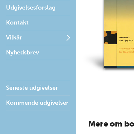
Udgivelsesforslag
Kontakt
Vilkår
Nyhedsbrev
Seneste udgivelser
Kommende udgivelser
Mere om b