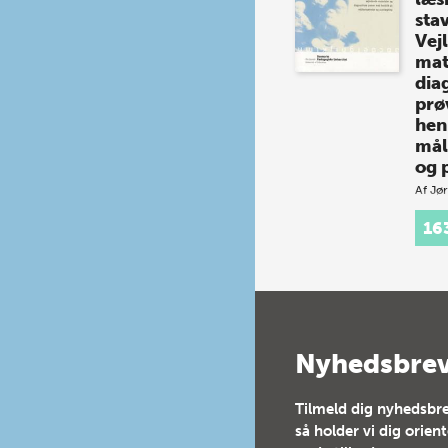
sta
Vej
mat
dia
prø
hen
mål
og 
Af
Jør
Et n
16
grun
unde
læsn
stavn
dans
godt
elev
Nyhedsbre
stan
Tilmeld dig nyhedsbre
så holder vi dig orien