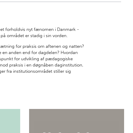
 et forholdvis nyt fænomen i Danmark -
på området er stadig i sin vorden.
sætning for praksis om aftenen og natten?
e en anden end for dagdelen? Hvordan
spunkt for udvikling af pædagogiske
mod praksis i en døgnåben daginstitution,
r fra institutionsområdet stiller sig