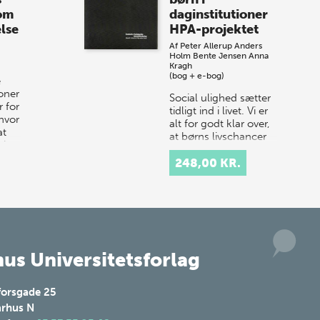
år til vores store sommer-lagersalg,
 om
daginstitutioner
så sæt kryds i kalenderen onsdag den
lse
HPA-projektet
10. j…
Af
Peter Allerup
Anders
Holm
Bente Jensen
Anna
Kragh
(bog + e-bog)
e
ioner
Social ulighed sætter
 for
tidligt ind i livet. Vi er
hvor
alt for godt klar over,
at
at børns livschancer
 i
og muligheder ikke er
ens, men afhænger af
248,00 KR.
forældrebaggr…
us Universitetsforlag
forsgade 25
rhus N