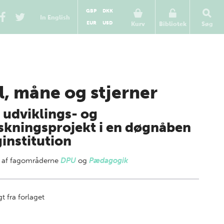
GBP
DKK
In English
EUR
USD
Kurv
Bibliotek
Søg
l, måne og stjerner
t udviklings- og
skningsprojekt i en døgnåben
institution
 af
fagområderne
DPU
og
Pædagogik
t fra forlaget