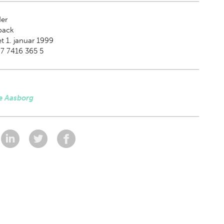
der
back
t 1. januar 1999
7 7416 365 5
e Aasborg