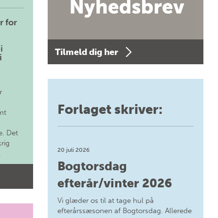
r for
i
Tilmeld dig her
i
r
Forlaget skriver:
mt
. Det
krig
20 juli 2026
.
Bogtorsdag
efterår/vinter 2026
Vi glæder os til at tage hul på
efterårssæsonen af Bogtorsdag. Allerede