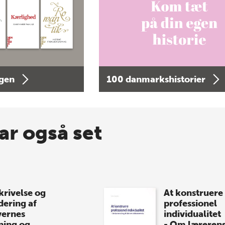
agen
100 danmarkshistorier
ar også set
krivelse og
At konstruere
dering af
professionel
vernes
individualitet
ning og
- Om læreren