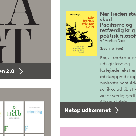
Når freden stå
skud
Pacifisme og
retfærdig krig 
politisk filosof
Af
Morten Dige
(bog + e-bog)
Krige forekomme
udsigtsløse og
forfejlede, ekstre
n 2.0
ødelæggende og
omkostningsfulde
ser ikke ud til, at 
virker særlig godt
Alligevel diskv…
Netop udkommet