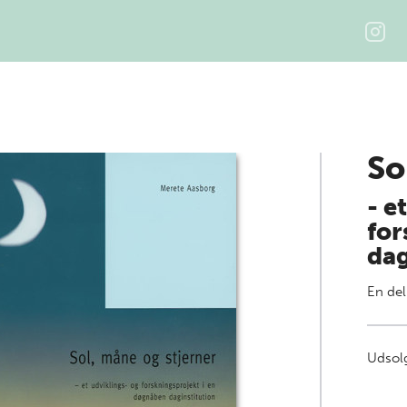
So
- e
for
dag
En del
Udsolg