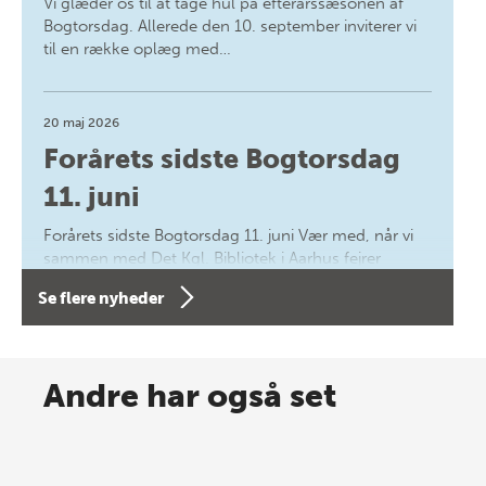
Vi glæder os til at tage hul på efterårssæsonen af
Bogtorsdag. Allerede den 10. september inviterer vi
til en række oplæg med…
20 maj 2026
Forårets sidste Bogtorsdag
11. juni
Forårets sidste Bogtorsdag 11. juni Vær med, når vi
sammen med Det Kgl. Bibliotek i Aarhus fejrer
forfatterne bag vores nyes…
Se flere nyheder
8 maj 2026
Spar op til 70% til sommer-
Andre har også set
lagersalg!
Vi gentager succesen og inviterer igen i år til vores