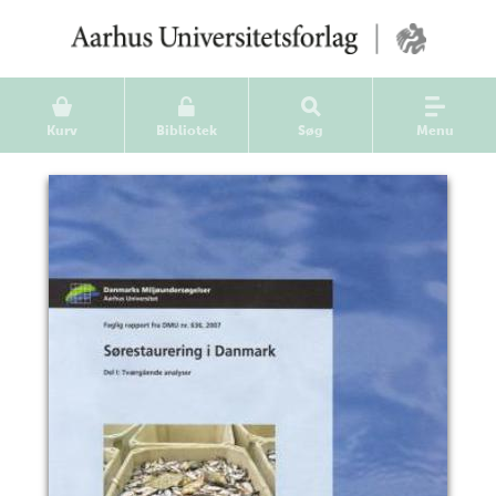
Kurv
Bibliotek
Søg
Menu