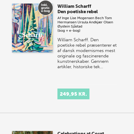
store sommer-lagersalg, så sæt kryds i kalenderen
William Scharff
onsdag den 10. j…
Den poetiske rebel
Af
Inge Lise Mogensen Bech
Tom
Hermansen
Ursula Andkjær Olsen
Øystein Sjåstad
(bog + e-bog)
William Scharff. Den
poetiske rebel præsenterer et
af dansk modernismes mest
originale og fascinerende
kunstnerskaber. Gennem
artikler, historiske tek…
249,95 KR.
Celebrations at Court