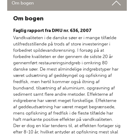
Om bogen
Om bogen
Faglig rapport fra DMU nr. 636, 2007
Vandkvaliteten i de danske søer er i mange tilfælde
utilfredsstillende på trods af store investeringer i
forbedret spildevandsrensning. I forsøg på at
forbedre kvaliteten er der gennem de sidste 20 år
gennemført restaureringsindgreb i omkring 80
danske søer. De mest almindelige indgrebstyper har
været udsætning af geddeyngel og opfiskning af
fredfisk, men hertil kommer også iltning af
bundvand, tilsætning af aluminium, opgravning af
sediment samt flere andre metoder. Effekterne af
indgrebene har været meget forskellige. Effekterne
af geddeudsætning har været meget begrænsede,
mens opfiskning af fredfisk i de fleste tilfælde har
haft markante positive effekter på vandkvaliteten.
Der er dog en klar tendens til, at effekten fortager sig
efter 8-10 år, hvilket antyder at opfiskning mest skal