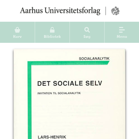
Kurv
Bibliotek
Søg
Menu