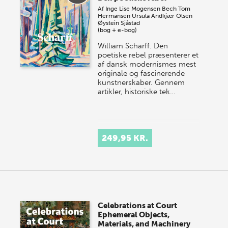
Af
Inge Lise Mogensen Bech
Tom
Hermansen
Ursula Andkjær Olsen
Øystein Sjåstad
(bog + e-bog)
William Scharff. Den
poetiske rebel præsenterer et
af dansk modernismes mest
originale og fascinerende
kunstnerskaber. Gennem
artikler, historiske tek…
249,95 KR.
Celebrations at Court
Ephemeral Objects,
Materials, and Machinery