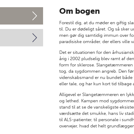
Om bogen
Forestil dig, at du møder en giftig sl
til. Du er dødeligt såret. Og så sker 
men gør dig samtidig immun over for
paradisiske områder, der ellers ville 
Det er situationen for den århusian
årig i 2002 pludselig blev ramt af de
form for sklerose. Slangetæmmeren 
tog, da sygdommen angreb. Den før 
videnskabsmand er nu bundet både til
eller tale, og har kun kort tid tilbage a
Alligevel er Slangetæmmeren en lykk
og lethed. Kampen mod sygdommen har
stand til at se de vanskeligste eksiste
værdsætte det smukke, hans liv sta
til ALS-patienter, til personale i sun
overvejer, hvad det helt grundlæggen