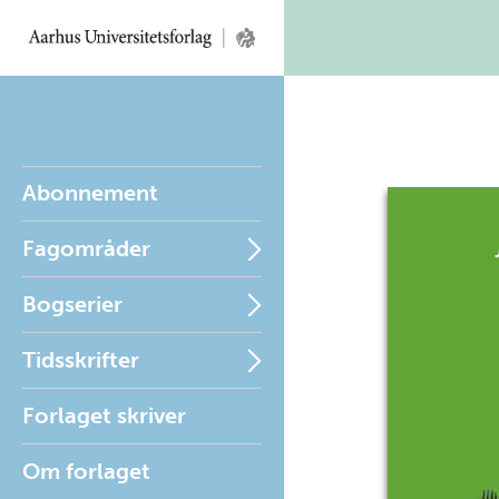
Abonnement
Fagområder
Bogserier
Tidsskrifter
Forlaget skriver
Om forlaget