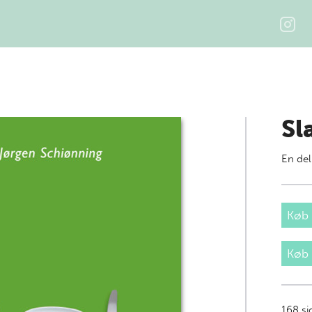
Sl
En del
Køb 
Køb
168
si