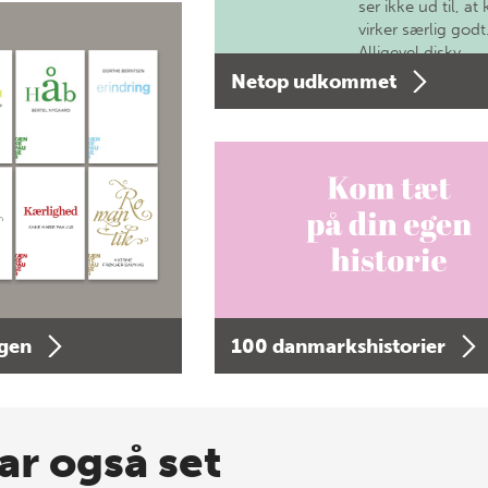
ser ikke ud til, at 
virker særlig godt
Alligevel diskv…
Netop udkommet
agen
100 danmarkshistorier
ar også set