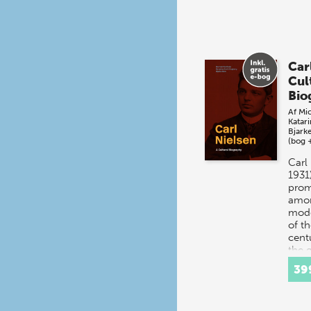
Car
Cul
Bio
Af
Mic
Katar
Bjark
(bog 
Carl
1931
prom
amon
mod
of th
cent
the 
39