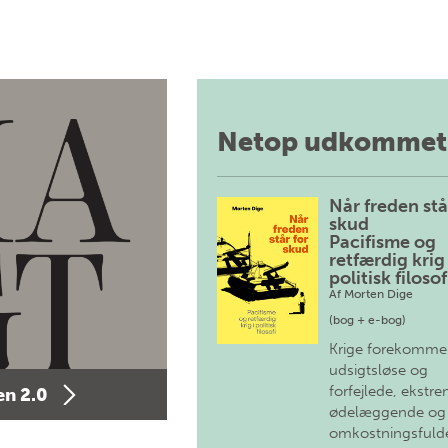
Netop udkommet
Når freden stå
skud
Pacifisme og
retfærdig krig 
politisk filosof
Af
Morten Dige
(bog + e-bog)
Krige forekomme
udsigtsløse og
forfejlede, ekstre
n 2.0
ødelæggende og
omkostningsfulde