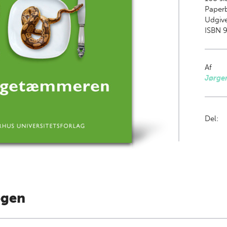
Paper
Udgive
ISBN 9
Af
Jørge
Del:
ogen