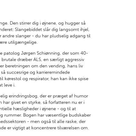
ange. Den stirrer dig i øjnene, og hugger så
underet: Slangebiddet slår dig langsomt ihjel,
 andre slanger - du har pludselig adgang til
være utilgængelige.
ske patolog Jørgen Schiønning, der som 40-
n brutale dræber ALS, en særligt aggressiv
er beretningen om den vending, hans liv
så succesrige og karrieremindede
 kørestol og respirator, han kan ikke spise
t leve i.
elig erindringsbog, der er præget af humor
 givet en styrke, så forfatteren nu er i
ntielle hæsligheder i øjnene - og til at
dig rummer. Bogen har væsentlige budskaber
dhedssektoren - men også til alle raske, der
de er vigtigt at koncentrere tilværelsen om.