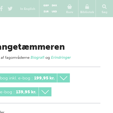
GBP
DKK
In English
EUR
USD
Kurv
Bibliotek
Søg
angetæmmeren
 af
fagområderne
Biografi
og
Erindringer
bog inkl. e-bog
:
199,95 kr.
 e-bog
:
139,95 kr.
der