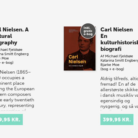
l Nielsen. A
Carl Nielsen
tural
En
graphy
kulturhistoris
biografi
hael Fjeldsøe
ina Smitt Engberg
Af
Michael Fjeldsøe
e Moe
Katarina Smitt Engber
+ e-bog)
Bjarke Moe
(bog + e-bog)
 Nielsen (1865–
) occupies a
Aldrig tilfreds, alti
inent place
fremad! En af de
g the European
allerstørste skikke
ern composers
i dansk musikliv v
e early twentieth
egensindig og
ury, representing
nysgerrig, og så v
generation of…
han lige så engag
i at for…
9,95 KR.
399,95 KR.