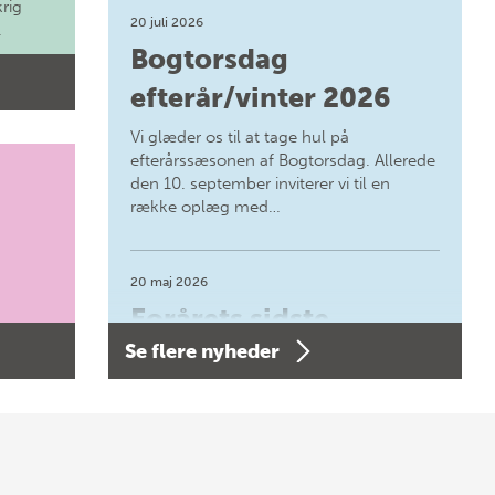
krig
20 juli 2026
.
Bogtorsdag
efterår/vinter 2026
Vi glæder os til at tage hul på
efterårssæsonen af Bogtorsdag. Allerede
den 10. september inviterer vi til en
række oplæg med…
20 maj 2026
Forårets sidste
Se flere nyheder
Bogtorsdag 11. juni
Forårets sidste Bogtorsdag 11. juni Vær
med, når vi sammen med Det Kgl.
Bibliotek i Aarhus fejrer forfatterne bag
vores nyes…