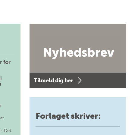
r for
i
Tilmeld dig her
i
r
Forlaget skriver:
mt
. Det