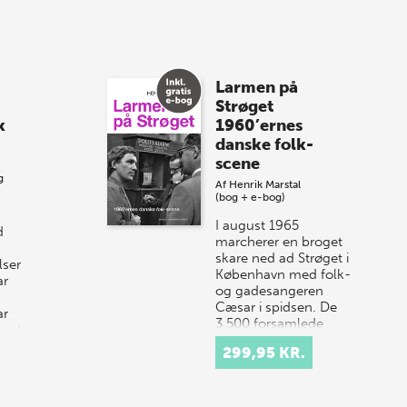
8 maj 2026
Spar op til 70% til
Larmen på
sommer-lagersalg!
Strøget
k
1960’ernes
Vi gentager succesen og inviterer igen i
danske folk-
år til vores store sommer-lagersalg,
scene
så sæt kryds i kalenderen onsdag den
g
Af
Henrik Marstal
10. j…
(bog + e-bog)
I august 1965
d
marcherer en broget
skare ned ad Strøget i
lser
København med folk-
ar
og gadesangeren
Cæsar i spidsen. De
ar
3.500 forsamlede
eret
demonstrerer for ytr…
299,95 KR.