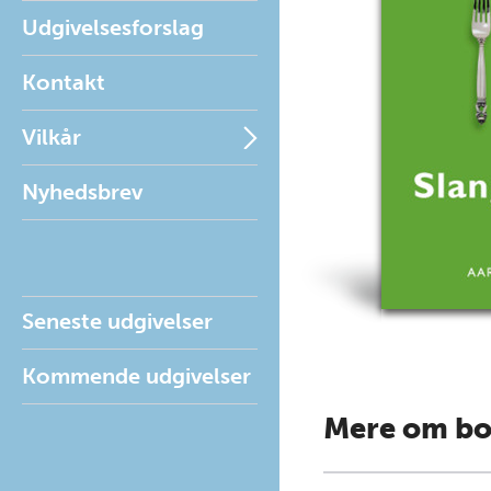
Udgivelsesforslag
Kontakt
Vilkår
Nyhedsbrev
Seneste udgivelser
Kommende udgivelser
Mere om b