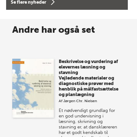
Se flere nyheder
8 maj 2026
Spar op til 70% til sommer-
Andre har også set
lagersalg!
Vi gentager succesen og inviterer igen i år til vores
store sommer-lagersalg, så sæt kryds i kalenderen
Beskrivelse og vurdering af
onsdag den 10. j…
elevernes læsning og
stavning
Vejledende materialer og
diagnostiske prøver med
henblik på målfastsættelse
og planlægning
Af
Jørgen Chr. Nielsen
Et nødvendigt grundlag for
en god undervisning i
læsning, skrivning og
stavning er, at dansklæreren
har et godt kendskab til