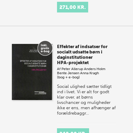
271,00 KR.
Effekter af indsatser for
socialt udsatte børn i
daginstitutioner
HPA-projektet
Af
Peter Allerup
Anders Holm
Bente Jensen
Anna Kragh
(bog + e-bog)
Social ulighed sætter tidligt
ind i livet. Vi er alt for godt
klar over, at børns
livschancer og muligheder
ikke er ens, men afhænger af
forældrebaggr…