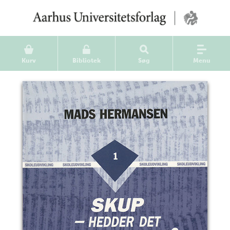
Kurv
Bibliotek
Søg
Menu