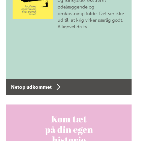
og forfejlede, ekstremt
ødelæggende og
omkostningsfulde. Det ser ikke
ud til, at krig virker særlig godt.
Alligevel diskv…
Netop udkommet