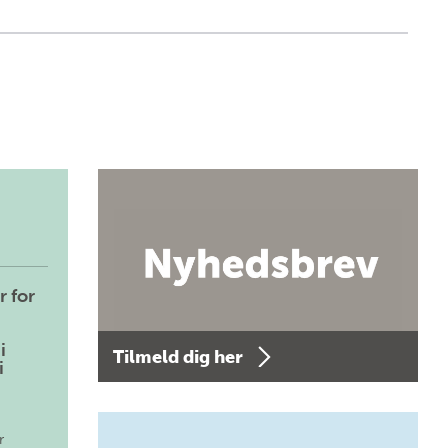
r for
i
Tilmeld dig her
i
r