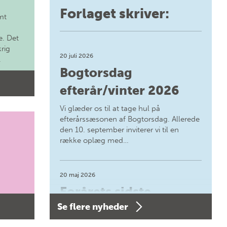
Forlaget skriver:
mt
. Det
krig
20 juli 2026
.
Bogtorsdag
efterår/vinter 2026
Vi glæder os til at tage hul på
efterårssæsonen af Bogtorsdag. Allerede
den 10. september inviterer vi til en
række oplæg med…
20 maj 2026
Forårets sidste
Se flere nyheder
Bogtorsdag 11. juni