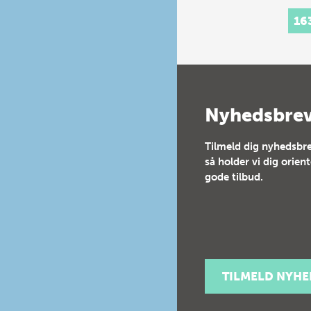
Et n
16
grun
unde
læsn
stavn
dans
godt
elev
Nyhedsbre
stan
Tilmeld dig nyhedsbre
så holder vi dig orien
gode tilbud.
TILMELD NYH