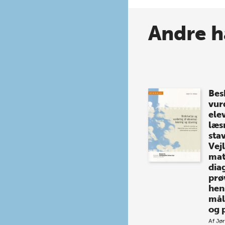
Andre h
Bes
vur
ele
læs
sta
Vej
mat
dia
prø
hen
mål
og 
Af
Jør