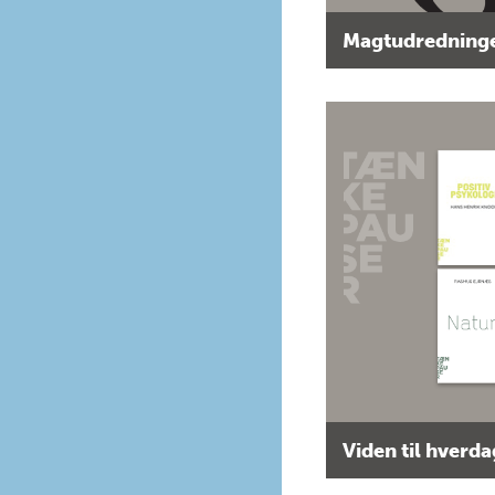
Magtudredninge
Viden til hverd