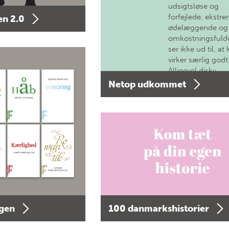
udsigtsløse og
forfejlede, ekstre
n 2.0
ødelæggende og
omkostningsfulde
ser ikke ud til, at 
virker særlig godt
Alligevel diskv…
Netop udkommet
agen
100 danmarkshistorier