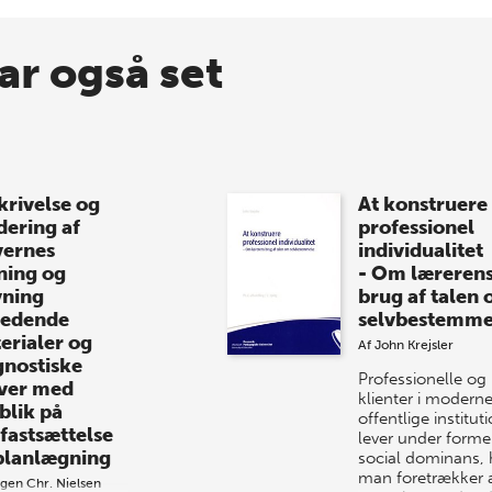
ar også set
krivelse og
At konstruere
dering af
professionel
vernes
individualitet
ning og
- Om læreren
vning
brug af talen
ledende
selvbestemme
erialer og
Af
John Krejsler
gnostiske
Professionelle og
ver med
klienter i modern
blik på
offentlige institut
fastsættelse
lever under former
planlægning
social dominans, 
man foretrækker 
gen Chr. Nielsen