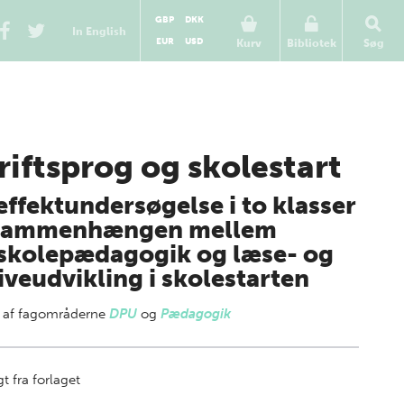
GBP
DKK
In English
EUR
USD
Kurv
Bibliotek
Søg
riftsprog og skolestart
effektundersøgelse i to klasser
 sammenhængen mellem
skolepædagogik og læse- og
iveudvikling i skolestarten
 af
fagområderne
DPU
og
Pædagogik
t fra forlaget