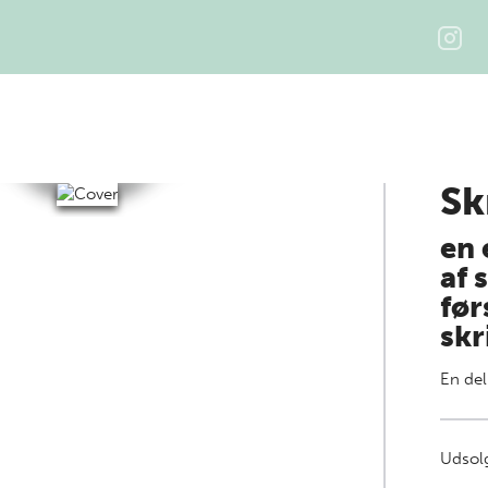
Sk
en 
af
før
skr
En del
Udsolg