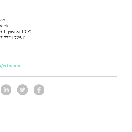
der
back
t 1. januar 1999
7 7701 725 0
 Kjertmann