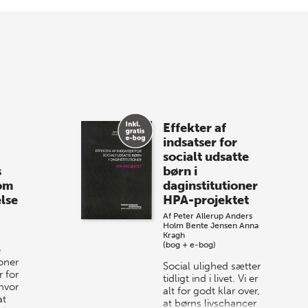
Forårets sidste Bogtorsdag 11. juni Vær
med, når vi sammen med Det Kgl.
Bibliotek i Aarhus fejrer forfatterne bag
vores nyes…
8 maj 2026
Spar op til 70% til
Effekter af
sommer-lagersalg!
indsatser for
socialt udsatte
Vi gentager succesen og inviterer igen i
s
børn i
år til vores store sommer-lagersalg,
 om
daginstitutioner
så sæt kryds i kalenderen onsdag den
lse
HPA-projektet
10. j…
Af
Peter Allerup
Anders
Holm
Bente Jensen
Anna
Kragh
(bog + e-bog)
e
ioner
Social ulighed sætter
 for
tidligt ind i livet. Vi er
hvor
alt for godt klar over,
at
at børns livschancer