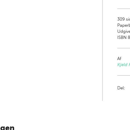
309
si
Paper
Udgive
ISBN 8
Af
Kjeld
Del:
ogen