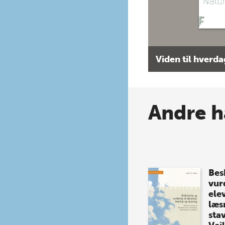
Viden til hverd
Andre h
Bes
vur
ele
læs
sta