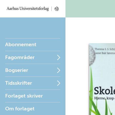
Abonnement
Fagområder
Bogserier
Tidsskrifter
Forlaget skriver
Om forlaget