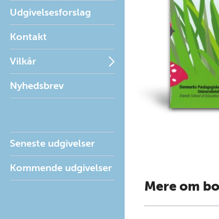
Udgivelsesforslag
Kontakt
Vilkår
Nyhedsbrev
Seneste udgivelser
Kommende udgivelser
Mere om b