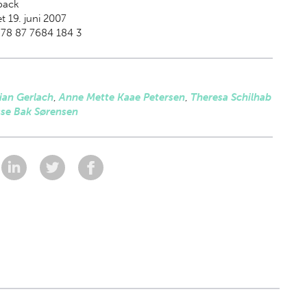
back
t 19. juni 2007
978 87 7684 184 3
ian Gerlach
,
Anne Mette Kaae Petersen
,
Theresa Schilhab
sse Bak Sørensen