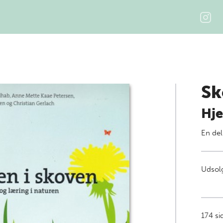
Sk
Hje
En del
Udsolg
174
si