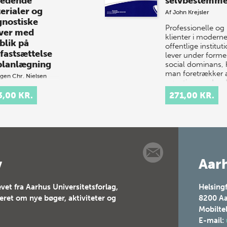
ledende
selvbestemme
erialer og
Af
John Krejsler
gnostiske
Professionelle og
ver med
klienter i modern
blik på
offentlige institut
fastsættelse
lever under former
planlægning
social dominans, 
man foretrækker 
gen Chr. Nielsen
gøre ting med ord
ødvendigt
sted…
3,00 KR.
271,00 KR.
dlag for en god
rvisning i
ing, skrivning og
ing er, at
klæreren har et
 kendskab til
ernes aktuelle
v
Aarh
dp…
vet fra Aarhus Universitetsforlag,
Helsing
teret om nye bøger, aktiviteter og
8200
Aa
Mobilte
E-mail: