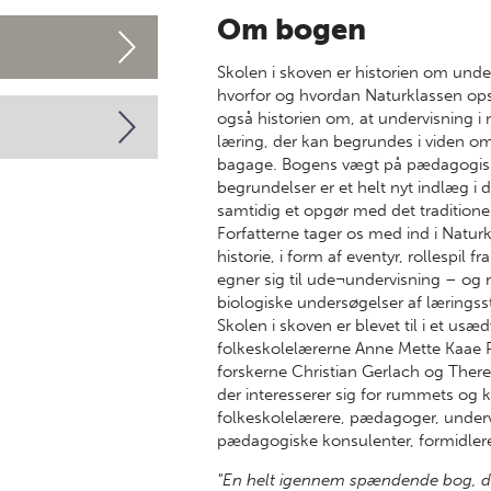
Om bogen
Skolen i skoven er historien om under
hvorfor og hvordan Naturklassen ops
også historien om, at undervisning i 
læring, der kan begrundes i viden 
bagage. Bogens vægt på pædagogis
begrundelser er et helt nyt indlæg 
samtidig et opgør med det tradition
Forfatterne tager os med ind i Naturk
historie, i form af eventyr, rollespil 
egner sig til ude¬undervisning – og 
biologiske undersøgelser af læringsst
Skolen i skoven er blevet til i et u
folkeskolelærerne Anne Mette Kaae 
forskerne Christian Gerlach og There
der interesserer sig for rummets og 
folkeskolelærere, pædagoger, under
pædagogiske konsulenter, formidlere
"En helt igennem spændende bog, der