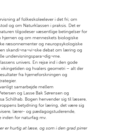
visning af folkeskoleelever i det fri; om
tod og om Naturklassen i praksis. Det er
naturen tilgodeser væsentlige betingelser for
om hjernen og om menneskets biologiske
ke ræsonnementer og neuropsykologiske
i den skandi¬na¬vi¬ske debat om læring og
elle undervisningspara¬dig¬me.
lassens univers. En rejse ind i den gode
fra vikingetiden og hvalers geometri – alt der
resultater fra hjerneforskningen og
rategier.
sædvanligt samarbejde mellem
Petersen og Lasse Bak Sørensen og
sa Schilhab. Bogen henvender sig til læsere,
kroppens betydning for læring, det være sig
visere, lærer- og pædagogstuderende,
 inden for naturfag mv.
 er hurtig at læse, og som i den grad pirrer