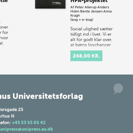
lse
HPA-projektet
10. j…
Af
Peter Allerup
Anders
Holm
Bente Jensen
Anna
Kragh
(bog + e-bog)
e
ioner
Social ulighed sætter
 for
tidligt ind i livet. Vi er
hvor
alt for godt klar over,
at
at børns livschancer
 i
og muligheder ikke er
ens, men afhænger af
248,00 KR.
forældrebaggr…
us Universitetsforlag
forsgade 25
rhus N
lefon:
+45 53 55 05 42
unipress@unipress.au.dk