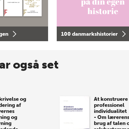
agen
100 danmarkshistorier
ar også set
krivelse og
At konstruere
dering af
professionel
vernes
individualitet
ning og
- Om læreren
vning
brug af talen