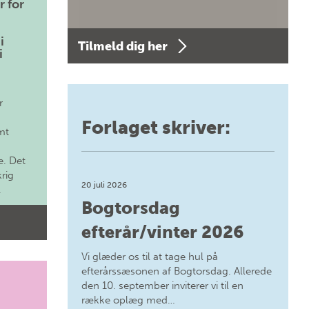
r for
i
Tilmeld dig her
i
r
Forlaget skriver:
mt
. Det
krig
20 juli 2026
.
Bogtorsdag
efterår/vinter 2026
Vi glæder os til at tage hul på
efterårssæsonen af Bogtorsdag. Allerede
den 10. september inviterer vi til en
række oplæg med…