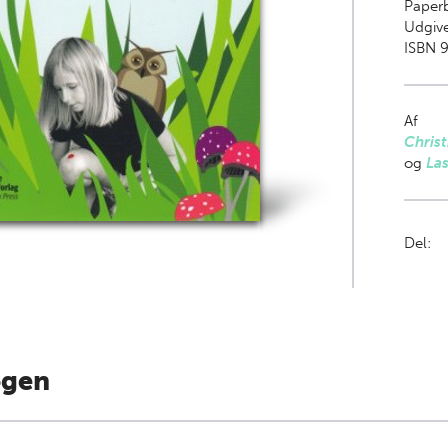
Paper
Udgive
ISBN 
Af
Christ
og
La
Del:
ogen