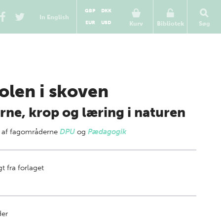
GBP
DKK
In English
EUR
USD
Kurv
Bibliotek
Søg
olen i skoven
rne, krop og læring i naturen
 af
fagområderne
DPU
og
Pædagogik
t fra forlaget
der