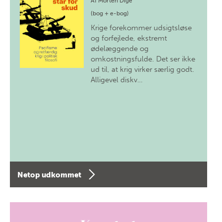
Af
Morten Dige
(bog + e-bog)
Krige forekommer udsigtsløse
og forfejlede, ekstremt
ødelæggende og
omkostningsfulde. Det ser ikke
ud til, at krig virker særlig godt.
Alligevel diskv…
Netop udkommet