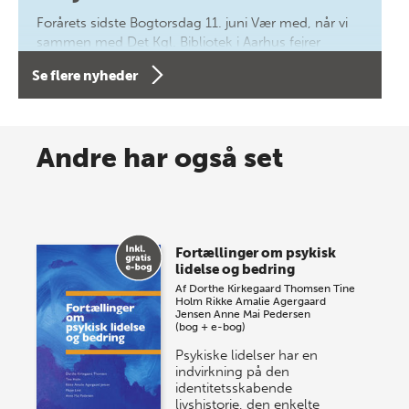
Forårets sidste Bogtorsdag 11. juni Vær med, når vi
sammen med Det Kgl. Bibliotek i Aarhus fejrer
forfatterne bag vores nyes…
Se flere nyheder
8 maj 2026
Spar op til 70% til sommer-
Andre har også set
lagersalg!
Vi gentager succesen og inviterer igen i år til vores
store sommer-lagersalg, så sæt kryds i kalenderen
Fortællinger om psykisk
onsdag den 10. j…
lidelse og bedring
Af
Dorthe Kirkegaard Thomsen
Tine
Holm
Rikke Amalie Agergaard
Jensen
Anne Mai Pedersen
(bog + e-bog)
Psykiske lidelser har en
indvirkning på den
identitetsskabende
livshistorie, den enkelte