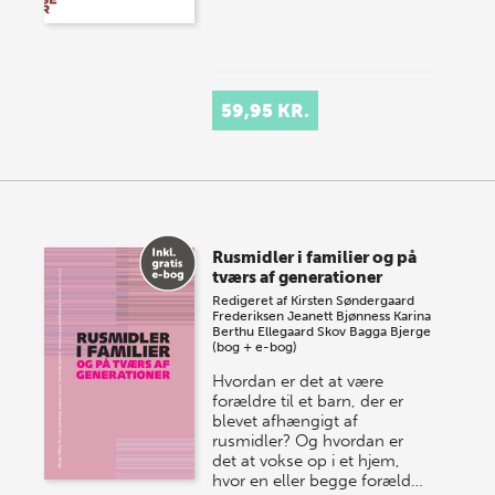
59,95 KR.
Rusmidler i familier og på
tværs af generationer
Redigeret af
Kirsten Søndergaard
Frederiksen
Jeanett Bjønness
Karina
Berthu Ellegaard Skov
Bagga Bjerge
(bog + e-bog)
Hvordan er det at være
forældre til et barn, der er
blevet afhængigt af
rusmidler? Og hvordan er
det at vokse op i et hjem,
hvor en eller begge foræld…