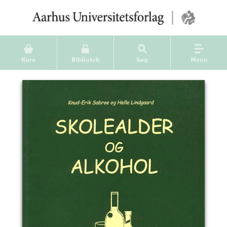
Kurv
Bibliotek
Søg
Menu