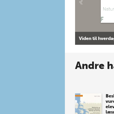
Viden til hverd
Andre h
Bes
vur
ele
læs