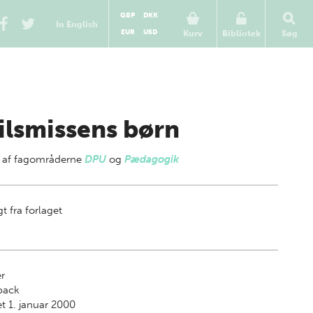
GBP
DKK
In English
EUR
USD
Kurv
Bibliotek
Søg
ilsmissens børn
 af
fagområderne
DPU
og
Pædagogik
t fra forlaget
r
back
t 1. januar 2000