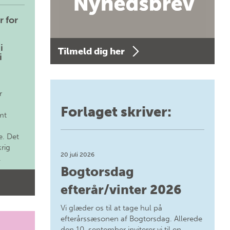
r for
i
Tilmeld dig her
i
r
Forlaget skriver:
mt
. Det
krig
20 juli 2026
.
Bogtorsdag
efterår/vinter 2026
Vi glæder os til at tage hul på
efterårssæsonen af Bogtorsdag. Allerede
den 10. september inviterer vi til en