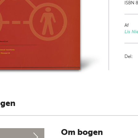
ISBN 8
Af
Lis Ni
Del:
ogen
Om bogen