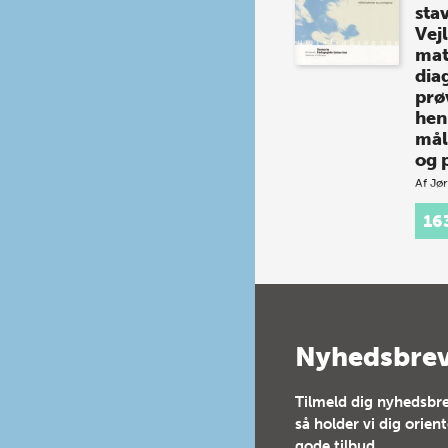
sta
Vej
mat
dia
prø
hen
mål
og 
Af
Jør
Et n
16
grun
unde
læsn
stavn
dans
godt
elev
Nyhedsbre
stan
Tilmeld dig nyhedsbre
så holder vi dig orien
gode tilbud.