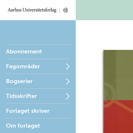
Abonnement
Fagområder
Bogserier
Tidsskrifter
Forlaget skriver
Om forlaget