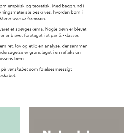
ørn empirisk og teoretisk. Med baggrund i
rskningsmateriale beskrives, hvordan børn i
kterer over
skilsmissen
.
svaret et spørgeskema. Nogle børn er blevet
 er blevet foretaget i et par 6.-klasser.
lem ret, lov og etik; en analyse, der sammen
dersøgelse er grundlaget i en refleksion
smissens børn.
r på
venskabet
som følelsesmæssigt
eskabet.