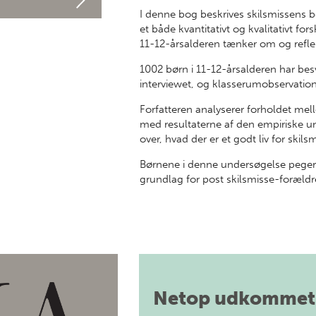
I denne bog beskrives skilsmissens b
et både kvantitativt og kvalitativt fo
11-12-årsalderen tænker om og refle
1002 børn i 11-12-årsalderen har be
interviewet, og klasserumobservationer
Forfatteren analyserer forholdet mel
med resultaterne af den empiriske un
over, hvad der er et godt liv for skil
Børnene i denne undersøgelse pege
grundlag for post skilsmisse-forældr
Netop udkommet