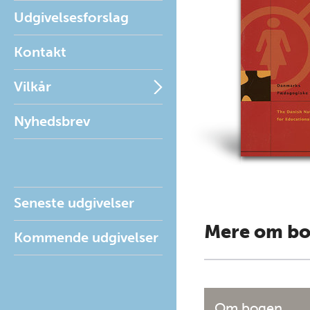
Udgivelsesforslag
Kontakt
Vilkår
Nyhedsbrev
Seneste udgivelser
Mere om b
Kommende udgivelser
Om bogen