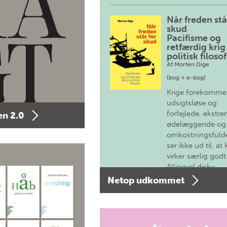
Når freden stå
skud
Pacifisme og
retfærdig krig 
politisk filosof
Af
Morten Dige
(bog + e-bog)
Krige forekomme
udsigtsløse og
forfejlede, ekstre
n 2.0
ødelæggende og
omkostningsfulde
ser ikke ud til, at 
virker særlig godt
Alligevel diskv…
Netop udkommet