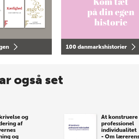
agen
100 danmarkshistorier
ar også set
krivelse og
At konstruere
dering af
professionel
vernes
individualitet
ning og
- Om læreren