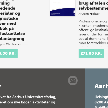
vning
brug af talen
ledende
selvbestemme
erialer og
Af
John Krejsler
gnostiske
Professionelle og
ver med
klienter i modern
blik på
offentlige institut
fastsættelse
lever under former
planlægning
social dominans, 
man foretrækker 
gen Chr. Nielsen
gøre ting med ord
ødvendigt
sted…
3,00 KR.
271,00 KR.
dlag for en god
rvisning i
ing, skrivning og
ing er, at
klæreren har et
 kendskab til
ernes aktuelle
v
Aarh
dp…
vet fra Aarhus Universitetsforlag,
Helsing
teret om nye bøger, aktiviteter og
8200
Aa
Mobilte