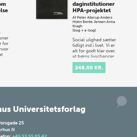
 om
daginstitutioner
så sæt kryds i kalenderen onsdag den
lse
HPA-projektet
10. j…
Af
Peter Allerup
Anders
Holm
Bente Jensen
Anna
Kragh
(bog + e-bog)
e
ioner
Social ulighed sætter
 for
tidligt ind i livet. Vi er
hvor
alt for godt klar over,
at
at børns livschancer
 i
og muligheder ikke er
ens, men afhænger af
248,00 KR.
forældrebaggr…
us Universitetsforlag
forsgade 25
rhus N
lefon:
+45 53 55 05 42