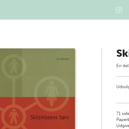
Sk
En del
Udsolg
71
side
Paper
Udgive