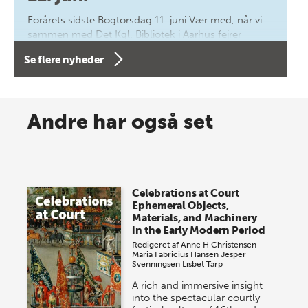
Forårets sidste Bogtorsdag 11. juni Vær med, når vi
sammen med Det Kgl. Bibliotek i Aarhus fejrer
forfatterne bag vores nyes…
Se flere nyheder
8 maj 2026
Spar op til 70% til sommer-
Andre har også set
lagersalg!
Vi gentager succesen og inviterer igen i år til vores
store sommer-lagersalg, så sæt kryds i kalenderen
Celebrations at Court
onsdag den 10. j…
Ephemeral Objects,
Materials, and Machinery
in the Early Modern Period
Redigeret af
Anne H Christensen
Maria Fabricius Hansen
Jesper
Svenningsen
Lisbet Tarp
A rich and immersive insight
into the spectacular courtly