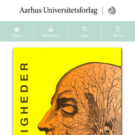
Kurv
Bibliotek
Søg
Menu