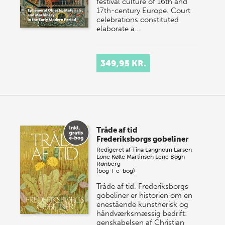
festival culture of 16th and
17th-century Europe. Court
celebrations constituted
elaborate a…
349,95 KR.
Tråde af tid
Frederiksborgs gobeliner
Redigeret af
Tina Langholm Larsen
Lone Kølle Martinsen
Lene Bøgh
Rønberg
(bog + e-bog)
Tråde af tid. Frederiksborgs
gobeliner er historien om en
enestående kunstnerisk og
håndværksmæssig bedrift:
genskabelsen af Christian