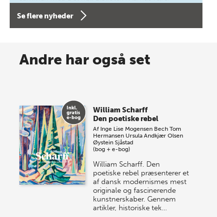
forfatterne bag vores nyes…
Se flere nyheder
8 maj 2026
Spar op til 70% til sommer-
Andre har også set
lagersalg!
Vi gentager succesen og inviterer igen i år til vores
store sommer-lagersalg, så sæt kryds i kalenderen
William Scharff
onsdag den 10. j…
Den poetiske rebel
Af
Inge Lise Mogensen Bech
Tom
Hermansen
Ursula Andkjær Olsen
Øystein Sjåstad
(bog + e-bog)
William Scharff. Den
poetiske rebel præsenterer et
af dansk modernismes mest
originale og fascinerende
kunstnerskaber. Gennem
artikler, historiske tek…