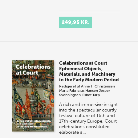
249,95 KR.
Celebrations at Court
Ephemeral Objects,
Materials, and Machinery
in the Early Modern Period
Redigeret af
Anne H Christensen
Maria Fabricius Hansen
Jesper
Svenningsen
Lisbet Tarp
A rich and immersive insight
into the spectacular courtly
festival culture of 16th and
17th-century Europe. Court
celebrations constituted
elaborate a…