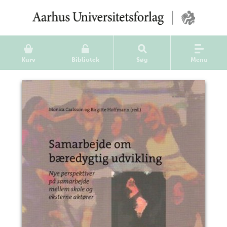
Kurv
Bibliotek
Søg
Menu