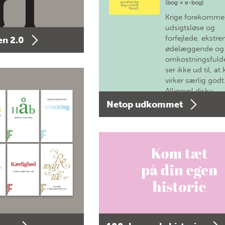
(bog + e-bog)
Krige forekomme
udsigtsløse og
forfejlede, ekstre
n 2.0
ødelæggende og
omkostningsfulde
ser ikke ud til, at 
virker særlig godt
Alligevel diskv…
Netop udkommet