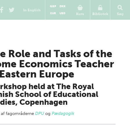
GBP
DKK
In English
EUR
USD
Kurv
Bibliotek
Søg
e Role and Tasks of the
me Economics Teacher
 Eastern Europe
kshop held at The Royal
ish School of Educational
dies, Copenhagen
 af
fagområderne
DPU
og
Pædagogik