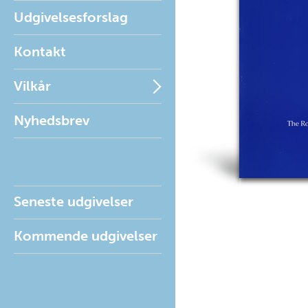
Udgivelsesforslag
Kontakt
Vilkår
Nyhedsbrev
Seneste udgivelser
Kommende udgivelser