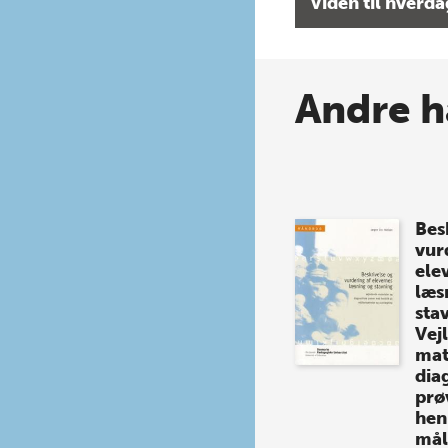
Viden til hverd
Andre h
Bes
vur
ele
læs
sta
Vej
mat
dia
prø
hen
mål