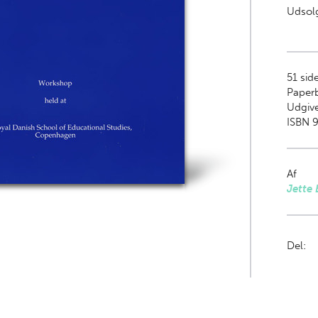
Udsolg
51
side
Paper
Udgive
ISBN 9
Af
Jette
Del: