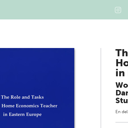
Th
Ho
in
Wor
Dan
Stu
En del