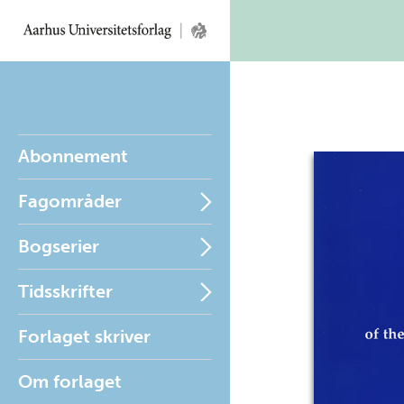
Abonnement
Fagområder
Bogserier
Tidsskrifter
Forlaget skriver
Om forlaget