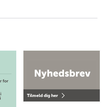
r for
i
Tilmeld dig her
i