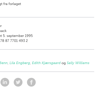
t fra forlaget
r
back
t 5. september 1995
78 87 7701 493 2
 Benn
,
Lila Engberg
,
Edith Kjærsgaard
og
Sally Williams