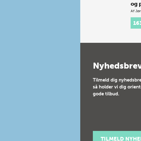
og 
Af
Jør
Et n
16
grun
unde
læsn
stavn
dans
godt
elev
Nyhedsbre
stan
Tilmeld dig nyhedsbre
så holder vi dig orien
gode tilbud.
TILMELD NYH