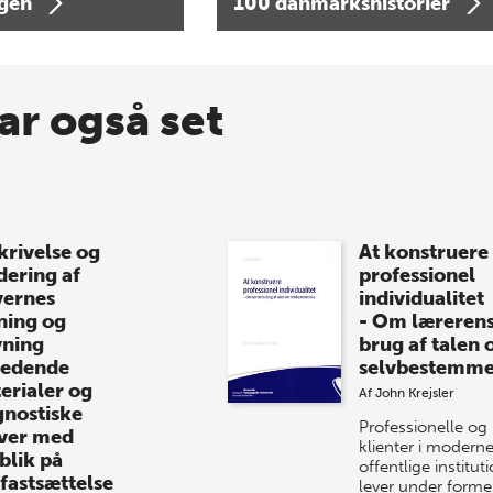
agen
100 danmarkshistorier
ar også set
krivelse og
At konstruere
dering af
professionel
vernes
individualitet
ning og
- Om læreren
vning
brug af talen
ledende
selvbestemme
erialer og
Af
John Krejsler
gnostiske
Professionelle og
ver med
klienter i modern
blik på
offentlige institut
fastsættelse
lever under former