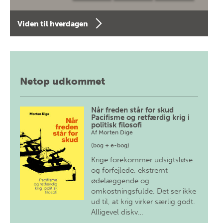
Viden til hverdagen
Netop udkommet
Når freden står for skud
Pacifisme og retfærdig krig i
politisk filosofi
Af
Morten Dige
(bog + e-bog)
Krige forekommer udsigtsløse
og forfejlede, ekstremt
ødelæggende og
omkostningsfulde. Det ser ikke
ud til, at krig virker særlig godt.
Alligevel diskv…