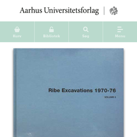
Kurv
Bibliotek
Søg
Menu