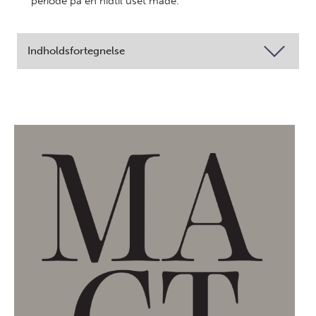
periode på en hidtil uset måde.
Indholdsfortegnelse