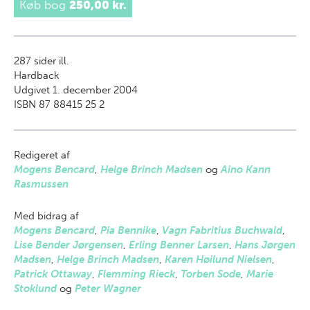
Køb bog
250,00 kr.
287
sider ill.
Hardback
Udgivet 1. december 2004
ISBN 87 88415 25 2
Redigeret af
Mogens Bencard
,
Helge Brinch Madsen
og
Aino Kann
Rasmussen
Med bidrag af
Mogens Bencard
,
Pia Bennike
,
Vagn Fabritius Buchwald
,
Lise Bender Jørgensen
,
Erling Benner Larsen
,
Hans Jørgen
Madsen
,
Helge Brinch Madsen
,
Karen Høilund Nielsen
,
Patrick Ottaway
,
Flemming Rieck
,
Torben Sode
,
Marie
Stoklund
og
Peter Wagner