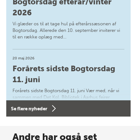
Bogtorsdag efterår/vinter
2026
Vi glæder os til at tage hul på efterårssæsonen af
Bogtorsdag. Allerede den 10. september inviterer vi
til en række oplæg med…
20 maj 2026
Forårets sidste Bogtorsdag
11. juni
Forårets sidste Bogtorsdag 11. juni Vær med, når vi
sammen med Det Kgl. Bibliotek i Aarhus fejrer
forfatterne bag vores nyes…
Se flere nyheder
8 maj 2026
Spar op til 70% til sommer-
Andre har også set