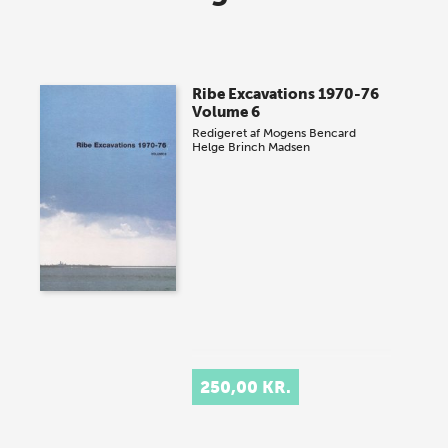
lagersalg!
Vi gentager succesen og inviterer igen i år til vores
store sommer-lagersalg, så sæt kryds i kalenderen
Ribe Excavations 1970-76
onsdag den 10. j…
Volume 6
Redigeret af
Mogens Bencard
Helge Brinch Madsen
250,00 KR.