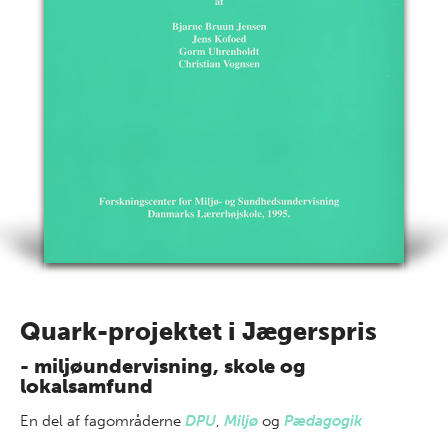
Quark-projektet i Jægerspris
- miljøundervisning, skole og
lokalsamfund
En del af
fagområderne
DPU
,
Miljø
og
Pædagogik