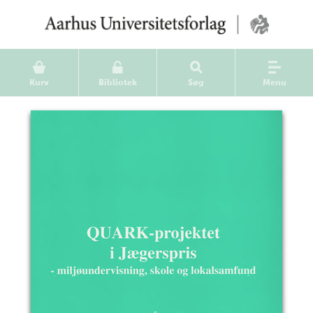
Kurv
Bibliotek
Søg
Menu