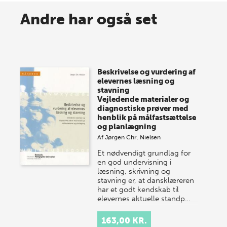
Spar op til 70% til sommer-
Andre har også set
lagersalg!
Vi gentager succesen og inviterer igen i år til vores
store sommer-lagersalg, så sæt kryds i kalenderen
Beskrivelse og vurdering af
onsdag den 10. j…
elevernes læsning og
stavning
Vejledende materialer og
diagnostiske prøver med
henblik på målfastsættelse
og planlægning
Af
Jørgen Chr. Nielsen
Et nødvendigt grundlag for
en god undervisning i
læsning, skrivning og
stavning er, at dansklæreren
har et godt kendskab til
elevernes aktuelle standp…
163,00 KR.