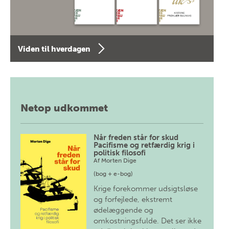
Viden til hverdagen
Netop udkommet
Når freden står for skud
Pacifisme og retfærdig krig i
politisk filosofi
Af
Morten Dige
(bog + e-bog)
Krige forekommer udsigtsløse
og forfejlede, ekstremt
ødelæggende og
omkostningsfulde. Det ser ikke