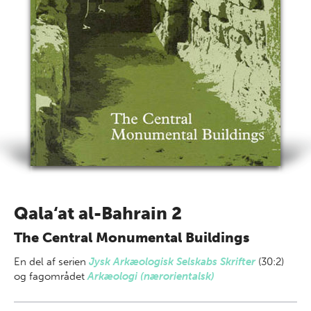
Qala‘at al-Bahrain 2
The Central Monumental Buildings
En del af
serien
Jysk Arkæologisk Selskabs Skrifter
(30:2)
og fagområdet
Arkæologi (nærorientalsk)