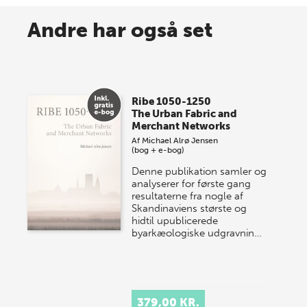
8 maj 2026
Spar op til 70% til sommer-
Andre har også set
lagersalg!
Vi gentager succesen og inviterer igen i år til vores
store sommer-lagersalg, så sæt kryds i kalenderen
Ribe 1050-1250
onsdag den 10. j…
The Urban Fabric and
Merchant Networks
Af
Michael Alrø Jensen
(bog + e-bog)
Denne publikation samler og
analyserer for første gang
resultaterne fra nogle af
Skandinaviens største og
hidtil upublicerede
byarkæologiske udgravnin…
379,00 KR.