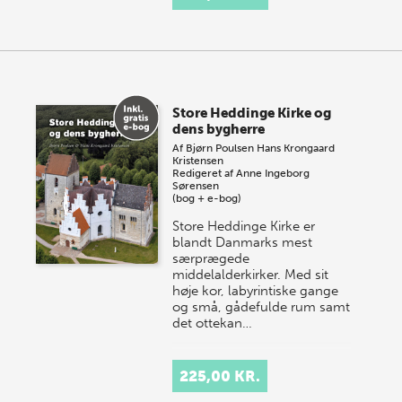
Store Heddinge Kirke og
dens bygherre
Af
Bjørn Poulsen
Hans Krongaard
Kristensen
Redigeret af
Anne Ingeborg
Sørensen
(bog + e-bog)
Store Heddinge Kirke er
blandt Danmarks mest
særprægede
middelalderkirker. Med sit
høje kor, labyrintiske gange
og små, gådefulde rum samt
det ottekan…
225,00 KR.