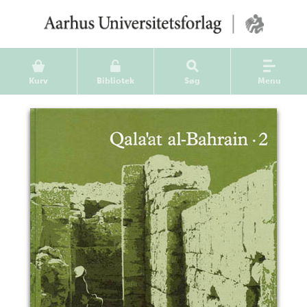
Kurv
Bibliotek
Søg
Menu