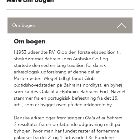
Mere om bogen
Om bogen
Om bogen
I 1953 udsendte P.V. Glob den første ekspedition til
sheikdømmet Bahrain i den Arabiske Golf og
startede dermed en lang tradition for dansk
arkæologisk udforskning af denne del af
Mellemøsten. Meget tidligt fandt Glob
oldtidshovedstaden på Bahrains nordkyst, en byhøj
som kaldes Qala'at al-Bahrain, Bahrains Fort. Navnet
stammer fra en portugisisk befæstning fra det 16.
årh., som er bygget oven på den ældgamle by.
Danske arkæologer fremlægger i
Qala'at al Bahrain
2
resultater fra en omfattende udgravning midt på
byhøjen, hvor man har fundet rester af fornemme
paladser fra det 2. og 1. årtusinde f.Kr. Fundene