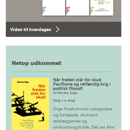
Viden til hverdagen
Netop udkommet
Når freden står for skud
Pacifisme og retfærdig krig i
politisk filosofi
Af
Morten Dige
(bog + e-bog)
Krige forekommer udsigtsløse
og forfejlede, ekstremt
ødelæggende og
omkostningsfulde. Det ser ikke