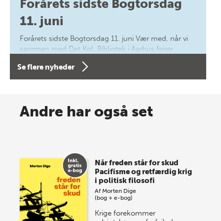
Forårets sidste Bogtorsdag
11. juni
Forårets sidste Bogtorsdag 11. juni Vær med, når vi
sammen med Det Kgl. Bibliotek i Aarhus fejrer
forfatterne bag vores nyes…
Se flere nyheder
8 maj 2026
Spar op til 70% til sommer-
Andre har også set
lagersalg!
Vi gentager succesen og inviterer igen i år til vores
store sommer-lagersalg, så sæt kryds i kalenderen
Når freden står for skud
onsdag den 10. j…
Pacifisme og retfærdig krig
i politisk filosofi
Af
Morten Dige
(bog + e-bog)
Krige forekommer