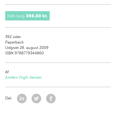
Køb bog
398,00 kr.
392
sider
Paperback
Udgivet 28. august 2009
ISBN 9788779344860
Af
Anders Fogh Jensen
Del: