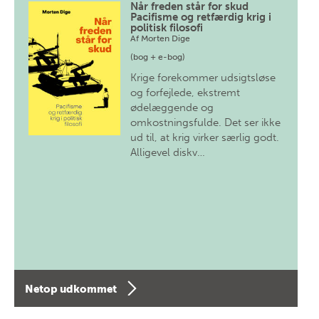
Når freden står for skud
Pacifisme og retfærdig krig i
politisk filosofi
Af
Morten Dige
(bog + e-bog)
Krige forekommer udsigtsløse
og forfejlede, ekstremt
ødelæggende og
omkostningsfulde. Det ser ikke
ud til, at krig virker særlig godt.
Alligevel diskv…
Netop udkommet