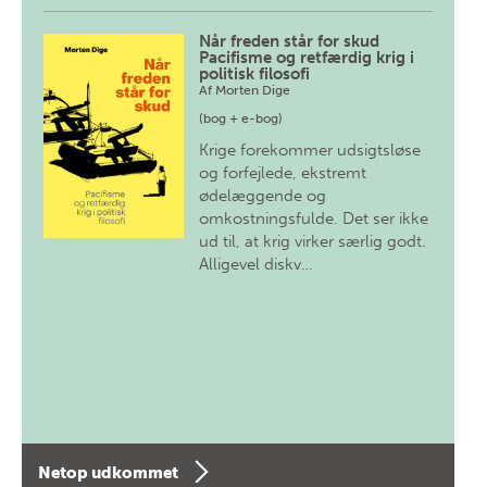
Når freden står for skud
Pacifisme og retfærdig krig i
politisk filosofi
Af
Morten Dige
(bog + e-bog)
Krige forekommer udsigtsløse
og forfejlede, ekstremt
ødelæggende og
omkostningsfulde. Det ser ikke
ud til, at krig virker særlig godt.
Alligevel diskv…
Netop udkommet