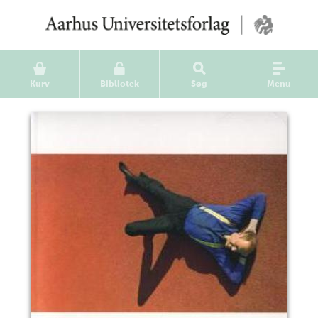
Kurv
Bibliotek
Søg
Menu