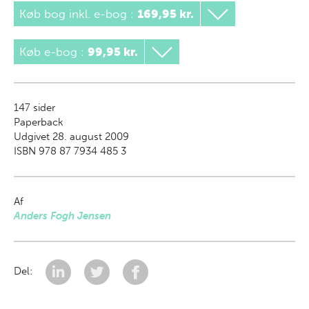
Køb bog inkl. e-bog
:
169,95 kr.
Køb e-bog
:
99,95 kr.
147
sider
Paperback
Udgivet 28. august 2009
ISBN 978 87 7934 485 3
Af
Anders Fogh Jensen
Del: