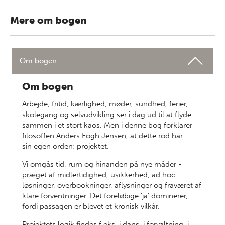
Mere om bogen
Om bogen
Om bogen
Arbejde, fritid, kærlighed, møder, sundhed, ferier,
skolegang og selvudvikling ser i dag ud til at flyde
sammen i et stort kaos. Men i denne bog forklarer
filosoffen Anders Fogh Jensen, at dette rod har
sin egen orden: projektet.
Vi omgås tid, rum og hinanden på nye måder -
præget af midlertidighed, usikkerhed, ad hoc-
løsninger, overbookninger, aflysninger og fraværet af
klare forventninger. Det foreløbige 'ja' dominerer,
fordi passagen er blevet et kronisk vilkår.
Projektets logik findes f.eks. i dans, i forvaltning, i