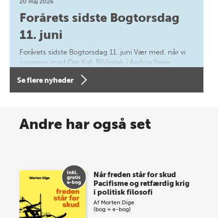
20 maj 2026
Forårets sidste Bogtorsdag
11. juni
Forårets sidste Bogtorsdag 11. juni Vær med, når vi
sammen med Det Kgl. Bibliotek i Aarhus fejrer
forfatterne bag vores nyes…
Se flere nyheder
8 maj 2026
Spar op til 70% til sommer-
Andre har også set
lagersalg!
Vi gentager succesen og inviterer igen i år til vores
store sommer-lagersalg, så sæt kryds i kalenderen
Når freden står for skud
onsdag den 10. j…
Pacifisme og retfærdig krig
i politisk filosofi
Af
Morten Dige
(bog + e-bog)