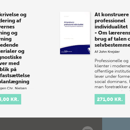
krivelse og
At konstruere
dering af
professionel
vernes
individualitet
ning og
- Om læreren
vning
brug af talen
ledende
selvbestemme
erialer og
Af
John Krejsler
gnostiske
Professionelle og
ver med
klienter i modern
blik på
offentlige institut
fastsættelse
lever under former
planlægning
social dominans, 
man foretrækker 
gen Chr. Nielsen
gøre ting med ord
ødvendigt
sted…
3,00 KR.
271,00 KR.
dlag for en god
rvisning i
ing, skrivning og
ing er, at
klæreren har et
 kendskab til