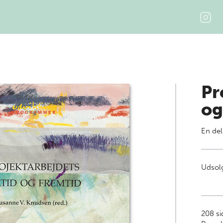
Pr
og
En del
Udsolg
208
si