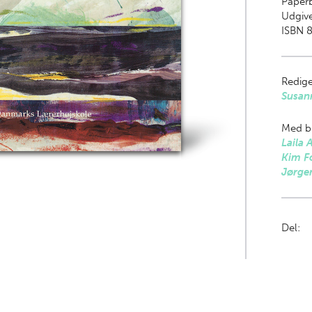
Paper
Udgive
ISBN 8
Redige
Susan
Med bi
Laila 
Kim F
Jørge
Del: