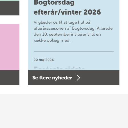
Bogtorsdag
efterår/vinter 2026
Vi glæder os til at tage hul på
efterårssæsonen af Bogtorsdag. Allerede
den 10. september inviterer vi til en
række oplæg med…
20 maj 2026
Forårets sidste
Se flere nyheder
Bogtorsdag 11. juni
Forårets sidste Bogtorsdag 11. juni Vær
med, når vi sammen med Det Kgl.
Bibliotek i Aarhus fejrer forfatterne bag
vores nyes…
8 maj 2026