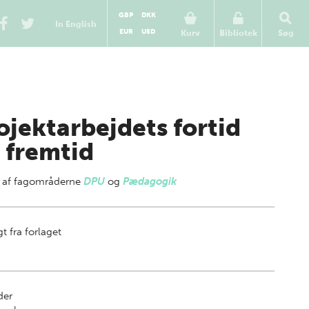
GBP
DKK
In English
EUR
USD
Kurv
Bibliotek
Søg
ojektarbejdets fortid
 fremtid
 af
fagområderne
DPU
og
Pædagogik
t fra forlaget
der