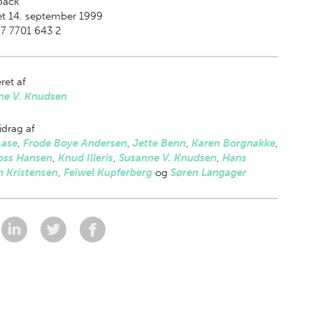
back
t 14. september 1999
7 7701 643 2
ret af
ne V. Knudsen
drag af
Aase
,
Frode Boye Andersen
,
Jette Benn
,
Karen Borgnakke
,
oss Hansen
,
Knud Illeris
,
Susanne V. Knudsen
,
Hans
n Kristensen
,
Feiwel Kupferberg
og
Søren Langager