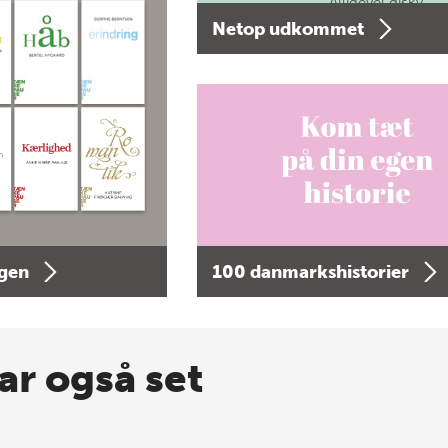
Alligevel diskv…
Netop udkommet
agen
100 danmarkshistorier
ar også set