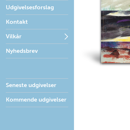
Udgivelsesforslag
Kontakt
Vilkår
Nyhedsbrev
Seneste udgivelser
Kommende udgivelser