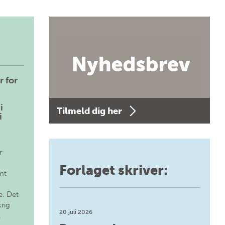
r for
i
Tilmeld dig her
i
r
Forlaget skriver:
mt
. Det
krig
20 juli 2026
.