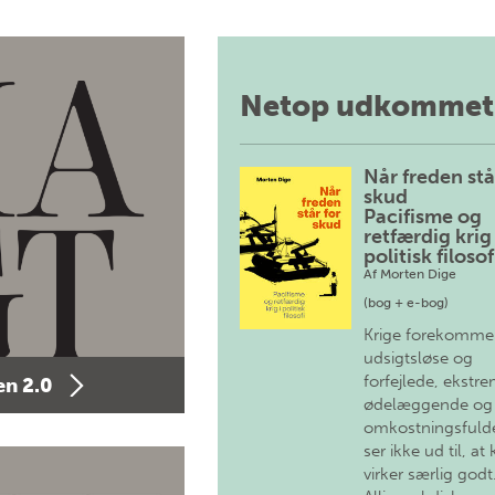
Netop udkommet
Når freden stå
skud
Pacifisme og
retfærdig krig 
politisk filosof
Af
Morten Dige
(bog + e-bog)
Krige forekomme
udsigtsløse og
forfejlede, ekstre
n 2.0
ødelæggende og
omkostningsfulde
ser ikke ud til, at 
virker særlig godt