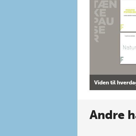
Viden til hverd
Andre h