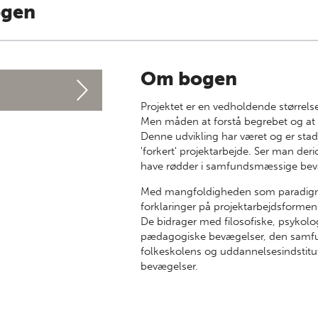
ogen
Om bogen
Projektet er en vedholdende størrels
Men måden at forstå begrebet og at ar
Denne udvikling har været og er stadi
'forkert' projektarbejde. Ser man deri
have rødder i samfundsmæssige bev
Med mangfoldigheden som paradigme
forklaringer på projektarbejdsformens
De bidrager med filosofiske, psykolo
pædagogiske bevægelser, den samfun
folkeskolens og uddannelsesindstitut
bevægelser.