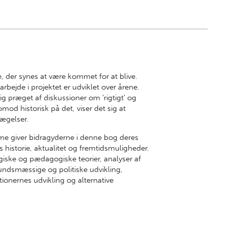
e, der synes at være kommet for at blive.
bejde i projektet er udviklet over årene.
g præget af diskussioner om 'rigtigt' og
omod historisk på det, viser det sig at
ægelser.
 giver bidragyderne i denne bog deres
 historie, aktualitet og fremtidsmuligheder.
giske og pædagogiske teorier, analyser af
dsmæssige og politiske udvikling,
ionernes udvikling og alternative