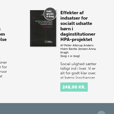
Spar op til 70% til
Effekter af
sommer-lagersalg!
indsatser for
socialt udsatte
Vi gentager succesen og inviterer igen i
s
børn i
år til vores store sommer-lagersalg,
 om
daginstitutioner
så sæt kryds i kalenderen onsdag den
lse
HPA-projektet
10. j…
Af
Peter Allerup
Anders
Holm
Bente Jensen
Anna
Kragh
(bog + e-bog)
e
ioner
Social ulighed sætter
 for
tidligt ind i livet. Vi er
hvor
alt for godt klar over,
at
at børns livschancer
 i
og muligheder ikke er
ens, men afhænger af
248,00 KR.
forældrebaggr…