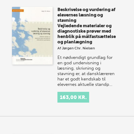
store sommer-lagersalg, så sæt kryds i kalenderen
Beskrivelse og vurdering af
onsdag den 10. j…
elevernes læsning og
stavning
Vejledende materialer og
diagnostiske prøver med
henblik på målfastsættelse
og planlægning
Af
Jørgen Chr. Nielsen
Et nødvendigt grundlag for
en god undervisning i
læsning, skrivning og
stavning er, at dansklæreren
har et godt kendskab til
elevernes aktuelle standp…
163,00 KR.