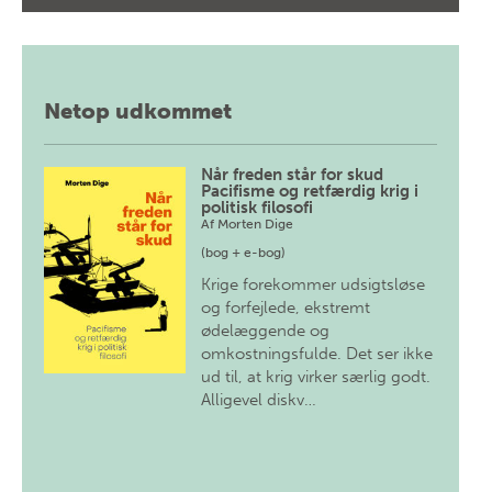
Netop udkommet
Når freden står for skud
Pacifisme og retfærdig krig i
politisk filosofi
Af
Morten Dige
(bog + e-bog)
Krige forekommer udsigtsløse
og forfejlede, ekstremt
ødelæggende og
omkostningsfulde. Det ser ikke
ud til, at krig virker særlig godt.
Alligevel diskv…