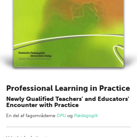
Professional Learning in Practice
Newly Qualified Teachers' and Educators'
Encounter with Practice
En del af
fagområderne
DPU
og
Pædagogik