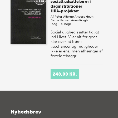
socialt udsatte børn i
daginstitutioner
HPA-projektet
Af
Peter Allerup
Anders Holm
Bente Jensen
Anna Kragh
(bog + e-bog)
Social ulighed sætter tidligt
ind i livet. Vi er alt for godt
klar over, at børns
livschancer og muligheder
ikke er ens, men afhænger af
forældrebaggr…
248,00 KR.
Nyhedsbrev