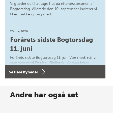
Vi glæder os til at tage hul på efterårssæsonen af
Bogtorsdag. Allerede den 10. september inviterer vi
til en række oplæg med…
20 maj 2026
Forårets sidste Bogtorsdag
11. juni
Forårets sidste Bogtorsdag 11. juni Vær med, når vi
sammen med Det Kgl. Bibliotek i Aarhus fejrer
forfatterne bag vores nyes…
Se flere nyheder
8 maj 2026
Spar op til 70% til sommer-
Andre har også set
lagersalg!
Vi gentager succesen og inviterer igen i år til vores