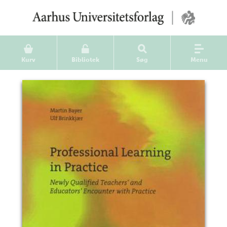
Kurv
Bibliotek
Søg
Menu