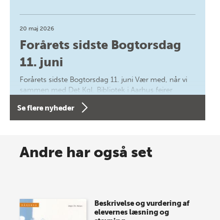
20 maj 2026
Forårets sidste Bogtorsdag
11. juni
Forårets sidste Bogtorsdag 11. juni Vær med, når vi
sammen med Det Kgl. Bibliotek i Aarhus fejrer
forfatterne bag vores nyes…
Se flere nyheder
8 maj 2026
Spar op til 70% til sommer-
Andre har også set
lagersalg!
Vi gentager succesen og inviterer igen i år til vores
store sommer-lagersalg, så sæt kryds i kalenderen
Beskrivelse og vurdering af
onsdag den 10. j…
elevernes læsning og