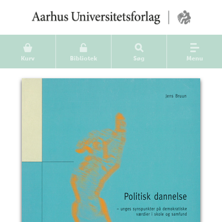
Kurv
Bibliotek
Søg
Menu