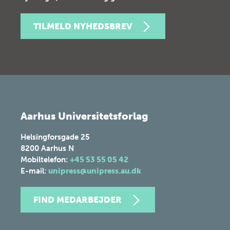
TILMELD NYHEDSBREV
Aarhus Universitetsforlag
Helsingforsgade 25
8200
Aarhus N
Mobiltelefon:
+45 53 55 05 42
E-mail:
unipress@unipress.au.dk
FIND MEDARBEJDER