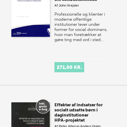
Af
John Krejsler
Professionelle og klienter i
moderne offentlige
institutioner lever under
former for social dominans,
hvor man foretrækker at
gøre ting med ord i sted…
271,00 KR.
Effekter af indsatser for
socialt udsatte børn i
daginstitutioner
HPA-projektet
Af
Peter Allerup
Anders Holm