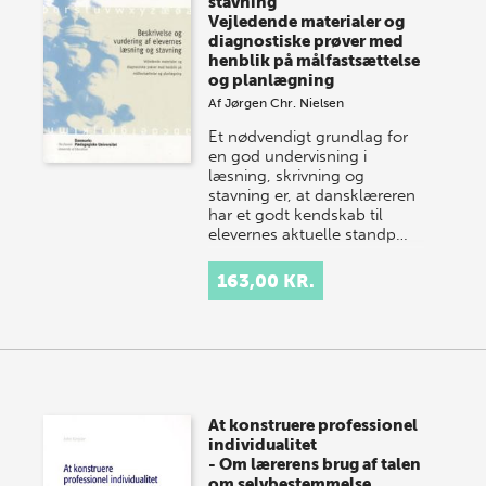
stavning
Vejledende materialer og
diagnostiske prøver med
henblik på målfastsættelse
og planlægning
Af
Jørgen Chr. Nielsen
Et nødvendigt grundlag for
en god undervisning i
læsning, skrivning og
stavning er, at dansklæreren
har et godt kendskab til
elevernes aktuelle standp…
163,00 KR.
At konstruere professionel
individualitet
- Om lærerens brug af talen
om selvbestemmelse