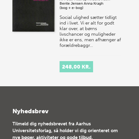
Bente Jensen
Anna Kragh
(bog + e-bog)
Social ulighed sætter tidligt
ind i livet. Vi er alt for godt
klar over, at børns
livschancer og muligheder
ikke er ens, men afhænger af
forældrebaggr…
248,00 KR.
Nyhedsbrev
Tilmeld dig nyhedsbrevet fra Aarhus
Universitetsforlag, så holder vi dig orienteret om
nye bøger, aktiviteter og gode tilbud.