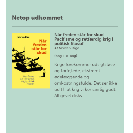
Netop udkommet
Når freden står for skud
Pacifisme og retfærdig krig i
politisk filosofi
Af
Morten Dige
(bog + e-bog)
Krige forekommer udsigtsløse
og forfejlede, ekstremt
ødelæggende og
omkostningsfulde. Det ser ikke
ud til, at krig virker særlig godt.
Alligevel diskv…