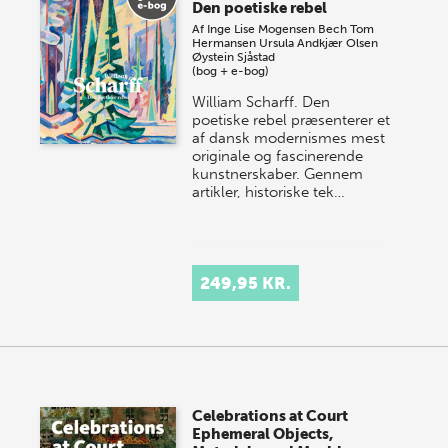
Den poetiske rebel
Af
Inge Lise Mogensen Bech
Tom
Hermansen
Ursula Andkjær Olsen
Øystein Sjåstad
(bog + e-bog)
William Scharff. Den
poetiske rebel præsenterer et
af dansk modernismes mest
originale og fascinerende
kunstnerskaber. Gennem
artikler, historiske tek…
249,95 KR.
Celebrations at Court
Ephemeral Objects,