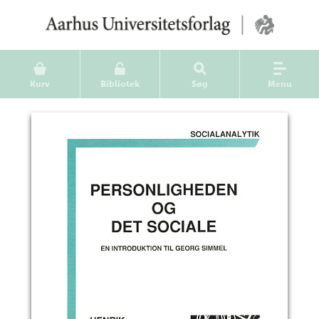
Kurv
Bibliotek
Søg
Menu