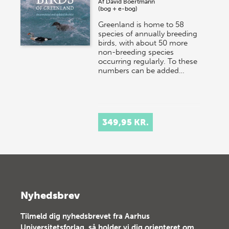
Af
David Boertmann
(bog + e-bog)
Greenland is home to 58
species of annually breeding
birds, with about 50 more
non-breeding species
occurring regularly. To these
numbers can be added…
349,95 KR.
Nyhedsbrev
Tilmeld dig nyhedsbrevet fra Aarhus
Universitetsforlag, så holder vi dig orienteret om