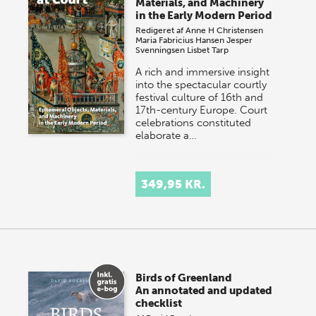
Materials, and Machinery
in the Early Modern Period
Redigeret af
Anne H Christensen
Maria Fabricius Hansen
Jesper
Svenningsen
Lisbet Tarp
A rich and immersive insight
into the spectacular courtly
festival culture of 16th and
17th-century Europe. Court
celebrations constituted
elaborate a…
349,95 KR.
Birds of Greenland
An annotated and updated
checklist