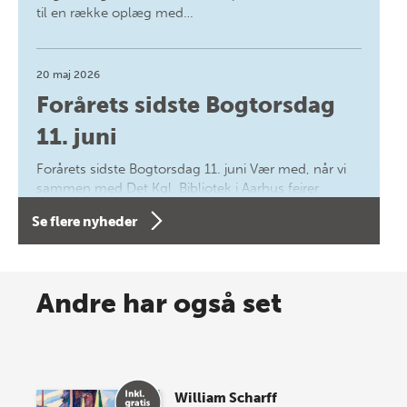
til en række oplæg med…
20 maj 2026
Forårets sidste Bogtorsdag
11. juni
Forårets sidste Bogtorsdag 11. juni Vær med, når vi
sammen med Det Kgl. Bibliotek i Aarhus fejrer
forfatterne bag vores nyes…
Se flere nyheder
8 maj 2026
Spar op til 70% til sommer-
Andre har også set
lagersalg!
Vi gentager succesen og inviterer igen i år til vores
store sommer-lagersalg, så sæt kryds i kalenderen
William Scharff
onsdag den 10. j…