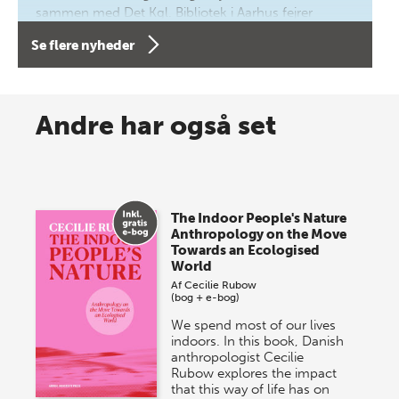
sammen med Det Kgl. Bibliotek i Aarhus fejrer
forfatterne bag vores nyes…
Se flere nyheder
8 maj 2026
Spar op til 70% til sommer-
Andre har også set
lagersalg!
Vi gentager succesen og inviterer igen i år til vores
store sommer-lagersalg, så sæt kryds i kalenderen
The Indoor People's Nature
onsdag den 10. j…
Anthropology on the Move
Towards an Ecologised
World
Af
Cecilie Rubow
(bog + e-bog)
We spend most of our lives
indoors. In this book, Danish
anthropologist Cecilie
Rubow explores the impact
that this way of life has on