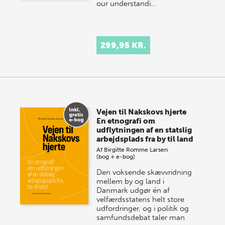
our understandi…
299,95 KR.
Vejen til Nakskovs hjerte
En etnografi om
udflytningen af en statslig
arbejdsplads fra by til land
Af
Birgitte Romme Larsen
(bog + e-bog)
Den voksende skævvridning
mellem by og land i
Danmark udgør én af
velfærdsstatens helt store
udfordringer, og i politik og
samfundsdebat taler man