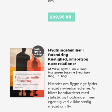
om…
299,95 KR.
Flygtningefamilier i
forandring
Kærlighed, omsorg og
nære relationer
Af
Mikkel Rytter
Emilie Lund
Mortensen
Susanne Bregnbæk
(bog + e-bog)
Historier om flygtninge fylder
meget i nyhedsmedierne. Vi
bliver bombarderet med
statistik og holdninger, men
egentlig ved vi ikke særlig
meget om fly…