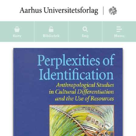
Kurv
Bibliotek
Søg
Menu