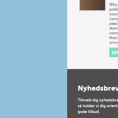
Why 
polit
coun
comp
peac
domi
comp
than
answ
10
Nyhedsbre
Tilmeld dig nyhedsbre
så holder vi dig orien
gode tilbud.