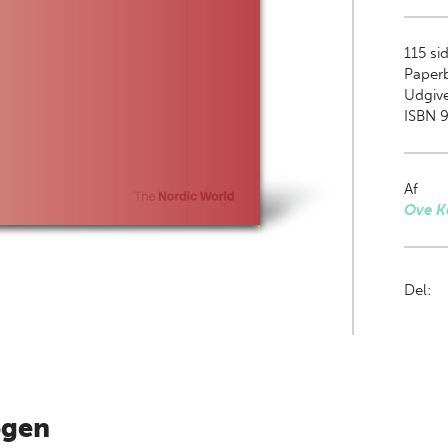
115
sid
Paper
Udgive
ISBN 9
Af
Ove K
Del:
ogen