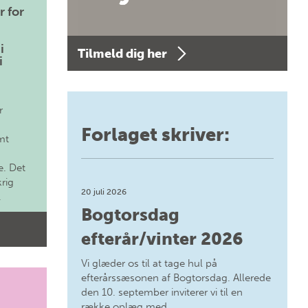
r for
i
Tilmeld dig her
i
r
Forlaget skriver:
mt
. Det
krig
20 juli 2026
.
Bogtorsdag
efterår/vinter 2026
Vi glæder os til at tage hul på
efterårssæsonen af Bogtorsdag. Allerede
den 10. september inviterer vi til en
række oplæg med…