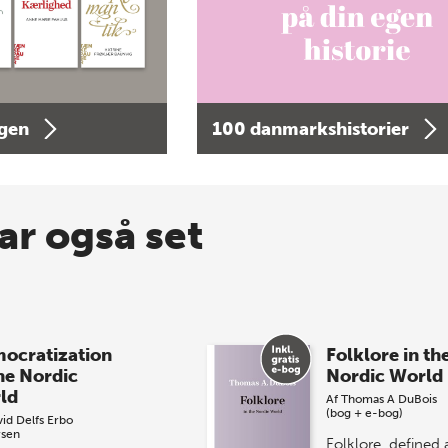
agen
100 danmarkshistorier
ar også set
ocratization
Folklore in th
the Nordic
Nordic World
ld
Af
Thomas A DuBois
(bog + e-bog)
id Delfs Erbo
sen
Folklore, defined 