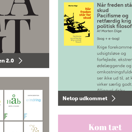
Når freden stå
skud
Pacifisme og
retfærdig krig 
politisk filosof
Af
Morten Dige
(bog + e-bog)
Krige forekomme
udsigtsløse og
forfejlede, ekstre
n 2.0
ødelæggende og
omkostningsfulde
ser ikke ud til, at 
virker særlig godt
Alligevel diskv…
Netop udkommet