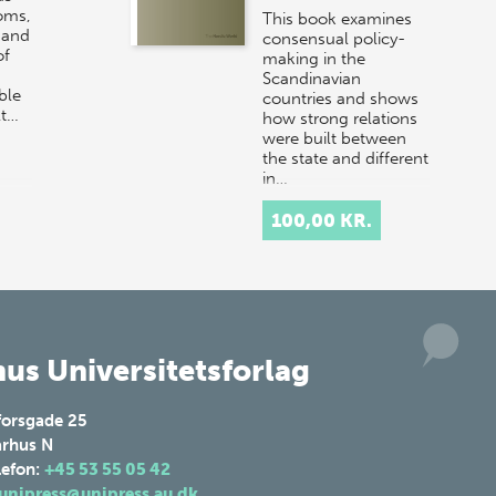
oms,
This book examines
10. j…
, and
consensual policy-
of
making in the
Scandinavian
ble
countries and shows
lt…
how strong relations
were built between
the state and different
in…
100,00 KR.
us Universitetsforlag
forsgade 25
rhus N
lefon:
+45 53 55 05 42
unipress@unipress.au.dk