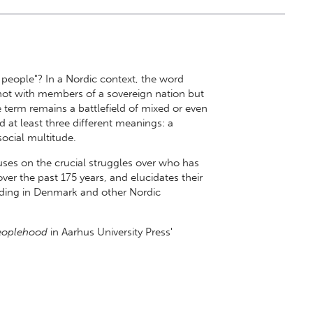
eople"? In a Nordic context, the word
 not with members of a sovereign nation but
e term remains a battlefield of mixed or even
 at least three different meanings: a
a social multitude.
ses on the crucial struggles over who has
ver the past 175 years, and elucidates their
ilding in Denmark and other Nordic
eoplehood
in Aarhus University Press'