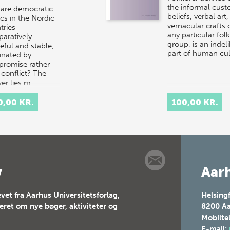
the informal cust
are democratic
beliefs, verbal art
ics in the Nordic
vernacular crafts 
tries
any particular folk
aratively
group, is an indeli
eful and stable,
part of human cu
nated by
romise rather
 conflict? The
er lies m…
0,00 KR.
100,00 KR.
v
Aarh
vet fra Aarhus Universitetsforlag,
Helsing
teret om nye bøger, aktiviteter og
8200
Aa
Mobilte
E-mail: