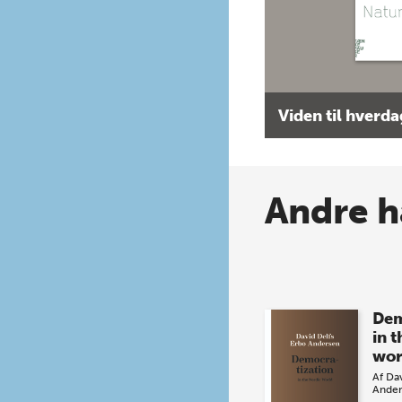
Viden til hverd
Andre h
Dem
in 
wor
Af
Dav
Ander