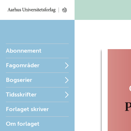
Abonnement
Fagområder
Bogserier
Tidsskrifter
Forlaget skriver
Om forlaget