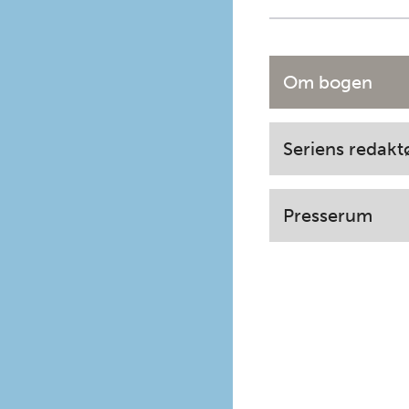
Om bogen
Seriens redakt
Presserum