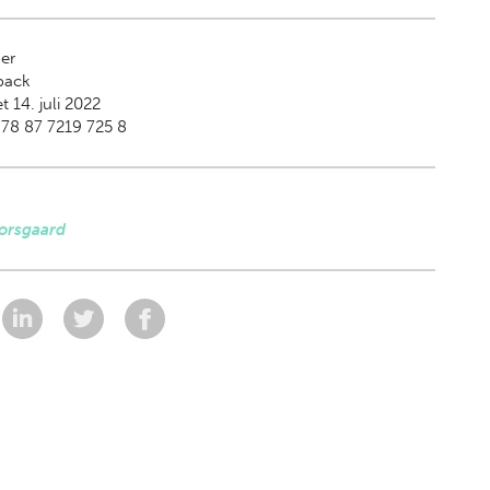
er
back
t 14. juli 2022
78 87 7219 725 8
orsgaard