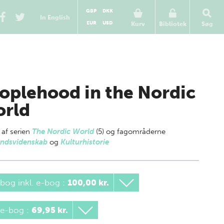
GBP
DKK
In English
EUR
USD
Kurv
Bibliotek
Søg
oplehood in the Nordic
rld
 af
serien
The Nordic World
(5) og fagområderne
ndsvidenskab
og
Kulturhistorie
bog inkl. e-bog
:
100,00 kr.
 e-bog
:
69,95 kr.