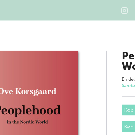
Pe
Wo
En del
Samfu
Køb 
Køb