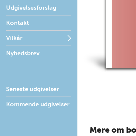
Udgivelsesforslag
Kontakt
Vilkår
Nyhedsbrev
Seneste udgivelser
Kommende udgivelser
Mere om b