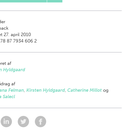
der
back
t 27. april 2010
978 87 7934 606 2
ret af
en Hyldgaard
drag af
ana Felman
,
Kirsten Hyldgaard
,
Catherine Millot
og
 Salecl