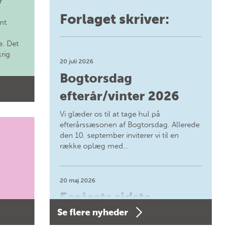
r
Forlaget skriver:
mt
. Det
krig
20 juli 2026
.
Bogtorsdag
efterår/vinter 2026
Vi glæder os til at tage hul på
efterårssæsonen af Bogtorsdag. Allerede
den 10. september inviterer vi til en
række oplæg med…
20 maj 2026
Forårets sidste
Se flere nyheder
Bogtorsdag 11. juni