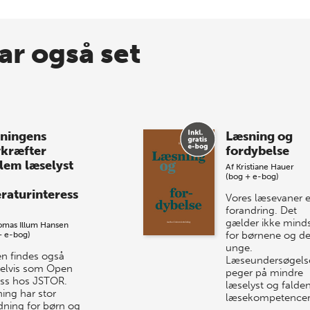
ar også set
ningens
Læsning og
vkræfter
fordybelse
lem læselyst
Af
Kristiane Hauer
(bog + e-bog)
eraturinteress
Vores læsevaner er
forandring. Det
gælder ikke mind
omas Illum Hansen
for børnene og d
+ e-bog)
unge.
n findes også
Læseundersøgels
telvis som Open
peger på mindre
ss hos JSTOR.
læselyst og falde
ing har stor
læsekompetence
dning for børn og