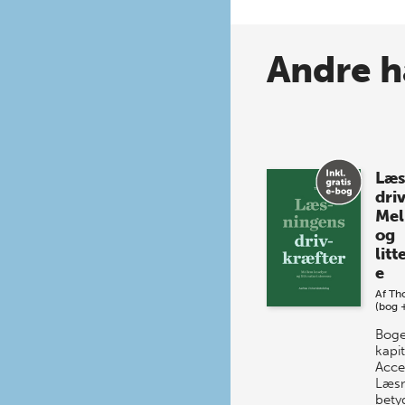
Andre h
Læs
dri
Mel
og
litt
e
Af
Th
(bog 
Boge
kapi
Acce
Læsn
bety