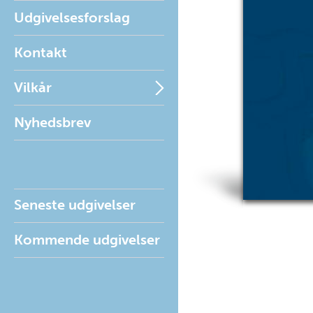
Udgivelsesforslag
Kontakt
Vilkår
Nyhedsbrev
Seneste udgivelser
Kommende udgivelser