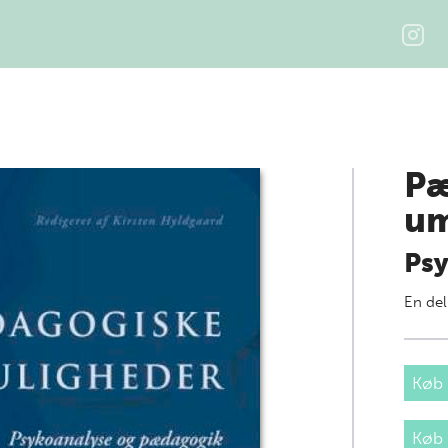
Pæ
um
Ps
En del
Køb 
Køb