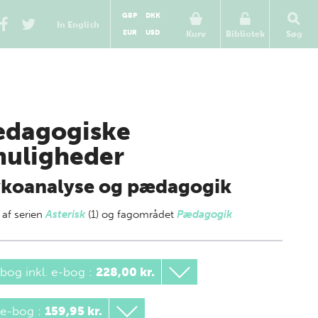
GBP
DKK
In English
EUR
USD
Kurv
Bibliotek
Søg
dagogiske
uligheder
ykoanalyse og pædagogik
 af
serien
Asterisk
(1) og fagområdet
Pædagogik
bog inkl. e-bog
:
228,00 kr.
 e-bog
:
159,95 kr.