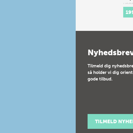
unge
udda
19
mode
s…
Nyhedsbre
Tilmeld dig nyhedsbre
så holder vi dig orien
gode tilbud.
TILMELD NYH