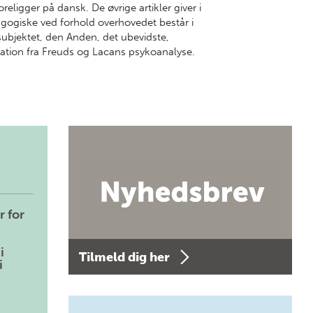
eligger på dansk. De øvrige artikler giver i
dagogiske ved forhold overhovedet består i
bjektet, den Anden, det ubevidste,
ikation fra Freuds og Lacans psykoanalyse.
r for
i
Tilmeld dig her
i