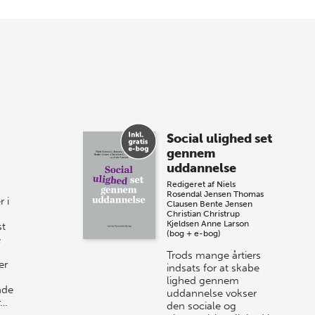
Forårets sidste Bogtorsdag 11. juni Vær
med, når vi sammen med Det Kgl.
Bibliotek i Aarhus fejrer forfatterne bag
vores nyes…
8 maj 2026
Spar op til 70% til
Social ulighed set
sommer-lagersalg!
gennem
uddannelse
Vi gentager succesen og inviterer igen i
Redigeret af
Niels
år til vores store sommer-lagersalg,
Rosendal Jensen
Thomas
 i
så sæt kryds i kalenderen onsdag den
Clausen
Bente Jensen
Christian Christrup
10. j…
Kjeldsen
Anne Larson
st
(bog + e-bog)
e
Trods mange årtiers
er
indsats for at skabe
lighed gennem
nde
uddannelse vokser
r…
den sociale og