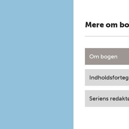
Mere om b
Om bogen
Indholdsforteg
Seriens redakt