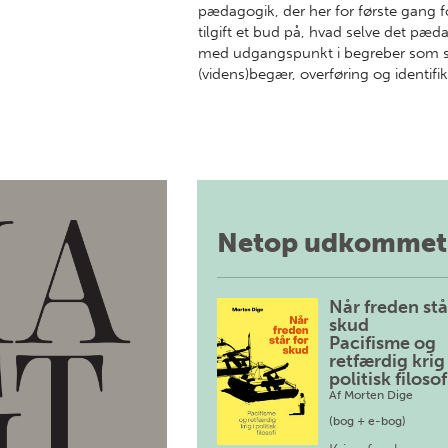
pædagogik, der her for første gang for
tilgift et bud på, hvad selve det pæ
med udgangspunkt i begreber som su
(videns)begær, overføring og identif
Netop udkommet
Når freden stå
skud
Pacifisme og
retfærdig krig 
politisk filosof
Af
Morten Dige
(bog + e-bog)