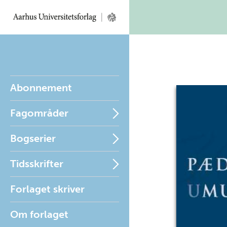
Abonnement
Fagområder
Bogserier
Tidsskrifter
Forlaget skriver
Om forlaget