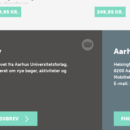
s dannelse og
nnelse i et
9,95 KR.
249,95 KR.
rne demokratisk
v
Aarh
vet fra Aarhus Universitetsforlag,
Helsing
teret om nye bøger, aktiviteter og
8200
Aa
Mobilte
E-mail:
EDSBREV
FI