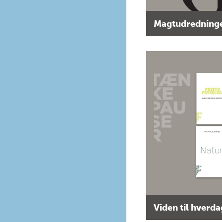
Magtudredninge
Viden til hverd