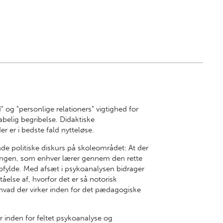
og "personlige relationers" vigtighed for
abelig begribelse. Didaktiske
r er i bedste fald nytteløse.
 politiske diskurs på skoleområdet: At der
sningen, som enhver lærer gennem den rette
opfylde. Med afsæt i psykoanalysen bidrager
ståelse af, hvorfor det er så notorisk
 hvad der virker inden for det pædagogiske
er inden for feltet psykoanalyse og