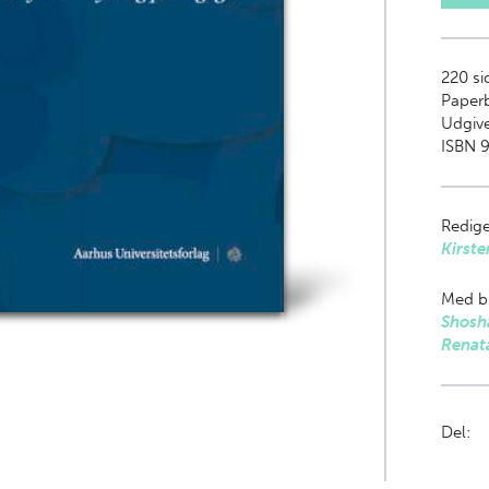
220
si
Paper
Udgive
ISBN 
Redige
Kirst
Med bi
Shosh
Renata
Del: