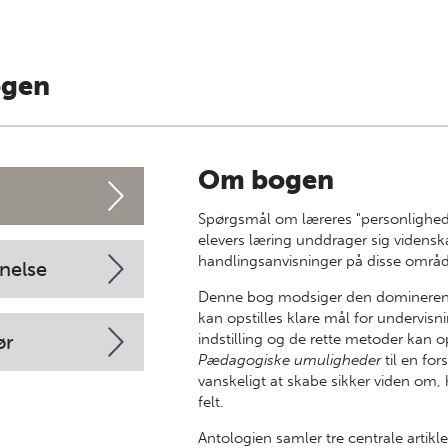
ogen
Om bogen
Spørgsmål om læreres "personlighed" 
elevers læring unddrager sig vidensk
handlingsanvisninger på disse område
nelse
Denne bog modsiger den dominerende
kan opstilles klare mål for undervi
ør
indstilling og de rette metoder kan 
Pædagogiske umuligheder
til en for
vanskeligt at skabe sikker viden om,
felt.
Antologien samler tre centrale artikl