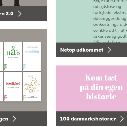
Krige forekomme
udsigtsløse og
forfejlede, ekstre
n 2.0
ødelæggende og
omkostningsfulde
ser ikke ud til, at 
virker særlig godt
Alligevel diskv…
Netop udkommet
agen
100 danmarkshistorier