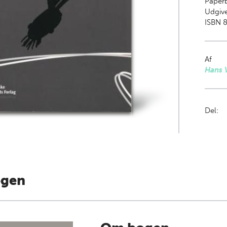
Paper
Udgive
ISBN 8
Af
Hans 
Del:
ogen