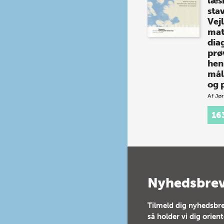
læs
sta
Vej
mat
dia
prø
hen
mål
og 
Af
Jør
Et n
16
grun
unde
læsn
stavn
dans
godt
elev
Nyhedsbre
stan
Tilmeld dig nyhedsbre
så holder vi dig orien