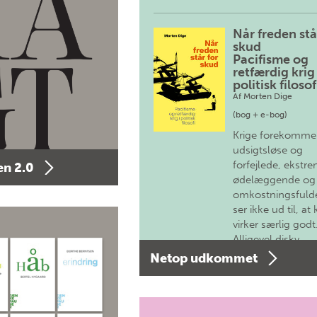
Når freden stå
skud
Pacifisme og
retfærdig krig 
politisk filosof
Af
Morten Dige
(bog + e-bog)
Krige forekomme
udsigtsløse og
forfejlede, ekstre
n 2.0
ødelæggende og
omkostningsfulde
ser ikke ud til, at 
virker særlig godt
Alligevel diskv…
Netop udkommet