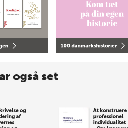
agen
100 danmarkshistorier
ar også set
krivelse og
At konstruere
dering af
professionel
vernes
individualitet