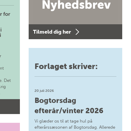
r for
i
Tilmeld dig her
i
r
Forlaget skriver:
mt
. Det
krig
20 juli 2026
.
Bogtorsdag
efterår/vinter 2026
Vi glæder os til at tage hul på
efterårssæsonen af Bogtorsdag. Allerede