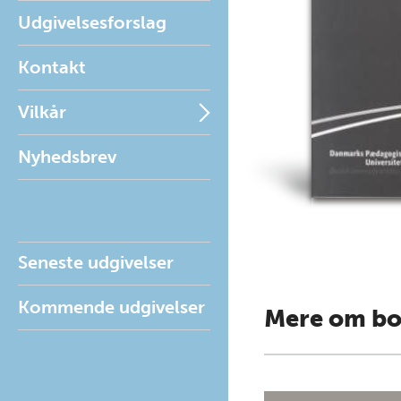
Udgivelsesforslag
Kontakt
Vilkår
Nyhedsbrev
Seneste udgivelser
Kommende udgivelser
Mere om b