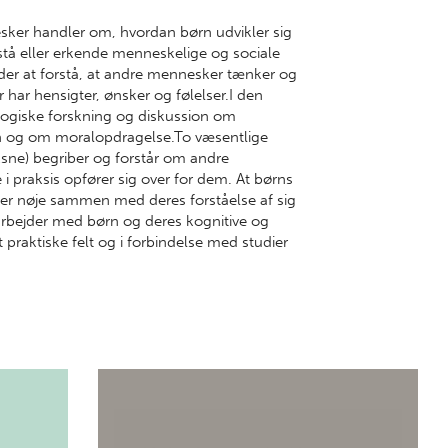
ker handler om, hvordan børn udvikler sig
orstå eller erkende menneskelige og sociale
er at forstå, at andre mennesker tænker og
ar hensigter, ønsker og følelser.I den
logiske forskning og diskussion om
rn og om moralopdragelse.To væsentlige
oksne) begriber og forstår om andre
i praksis opfører sig over for dem. At børns
er nøje sammen med deres forståelse af sig
arbejder med børn og deres kognitive og
 praktiske felt og i forbindelse med studier