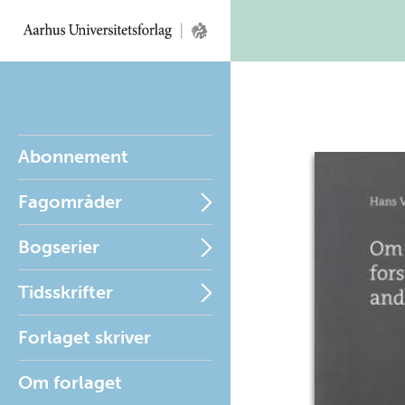
Abonnement
Fagområder
Bogserier
Tidsskrifter
Forlaget skriver
Om forlaget