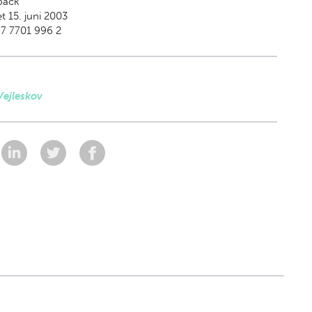
back
t 15. juni 2003
7 7701 996 2
Vejleskov