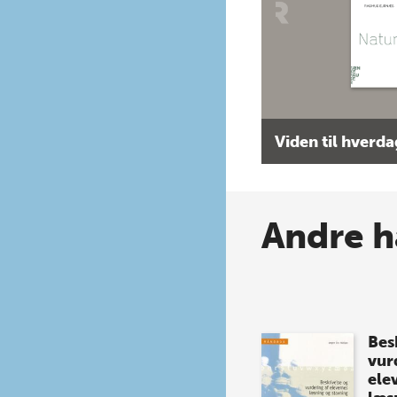
Viden til hverd
Andre h
Bes
vur
ele