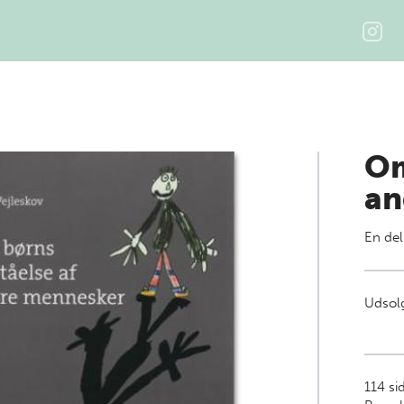
Om
an
En del
Udsolg
114
si