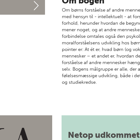
Om bogen
Om børns forståelse af andre mennes
med hensyn til - intellektuelt - at f
forhold, herunder hvordan de begynd
mener noget, og at andre mennesker h
forbindelse omtales også den psyko
moralforståelsens udvikling hos bø
pointer er: At ét er, hvad børn (og v
mennesker – et andet er, hvordan de 
forståelse af andre mennesker hæng
selv. Bogens målgruppe er alle, der 
følelsesmæssige udvikling, både i det
og studiekredse.
Netop udkommet