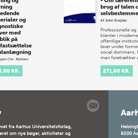
ning og
- Om læreren
vning
brug af talen
ledende
selvbestemme
erialer og
Af
John Krejsler
gnostiske
Professionelle og
ver med
klienter i modern
blik på
offentlige institut
fastsættelse
lever under former
planlægning
social dominans, 
man foretrækker 
gen Chr. Nielsen
gøre ting med ord
ødvendigt
sted…
3,00 KR.
271,00 KR.
dlag for en god
rvisning i
ing, skrivning og
ing er, at
klæreren har et
 kendskab til
ernes aktuelle
v
Aarh
dp…
vet fra Aarhus Universitetsforlag,
Helsing
teret om nye bøger, aktiviteter og
8200
Aa