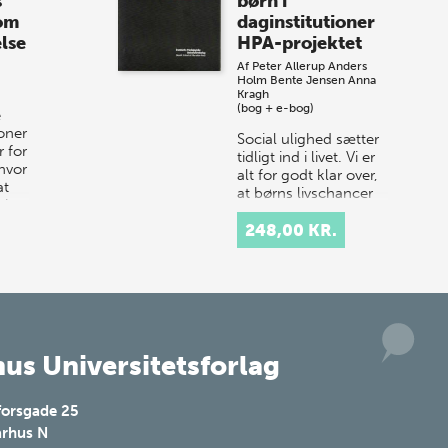
s
børn i
år til vores store sommer-lagersalg,
 om
daginstitutioner
så sæt kryds i kalenderen onsdag den
lse
HPA-projektet
10. j…
Af
Peter Allerup
Anders
Holm
Bente Jensen
Anna
Kragh
(bog + e-bog)
e
ioner
Social ulighed sætter
 for
tidligt ind i livet. Vi er
hvor
alt for godt klar over,
at
at børns livschancer
 i
og muligheder ikke er
ens, men afhænger af
248,00 KR.
forældrebaggr…
us Universitetsforlag
forsgade 25
rhus N