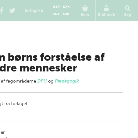
GBP
DKK
In English
EUR
USD
Kurv
Bibliotek
Søg
 børns forståelse af
dre mennesker
 af
fagområderne
DPU
og
Pædagogik
t fra forlaget
der