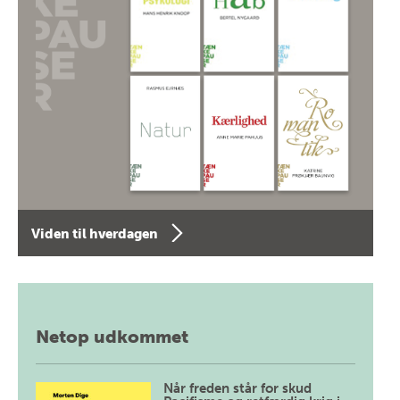
Viden til hverdagen
Netop udkommet
Når freden står for skud