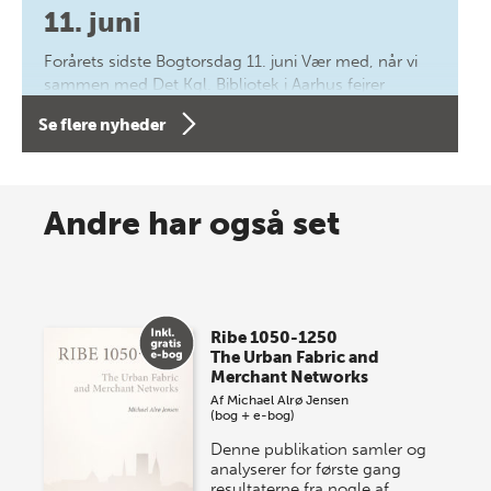
11. juni
Forårets sidste Bogtorsdag 11. juni Vær med, når vi
sammen med Det Kgl. Bibliotek i Aarhus fejrer
forfatterne bag vores nyes…
Se flere nyheder
8 maj 2026
Spar op til 70% til sommer-
Andre har også set
lagersalg!
Vi gentager succesen og inviterer igen i år til vores
store sommer-lagersalg, så sæt kryds i kalenderen
Ribe 1050-1250
onsdag den 10. j…
The Urban Fabric and
Merchant Networks
Af
Michael Alrø Jensen
(bog + e-bog)
Denne publikation samler og
analyserer for første gang
resultaterne fra nogle af