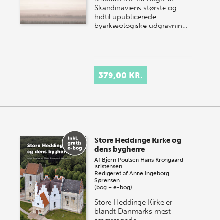
Skandinaviens største og
hidtil upublicerede
byarkæologiske udgravnin…
379,00 KR.
Store Heddinge Kirke og
dens bygherre
Af
Bjørn Poulsen
Hans Krongaard
Kristensen
Redigeret af
Anne Ingeborg
Sørensen
(bog + e-bog)
Store Heddinge Kirke er
blandt Danmarks mest
særprægede