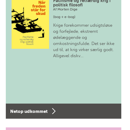
Pacifisme og retfærdig krig i
politisk filosofi
Af
Morten Dige
(bog + e-bog)
Krige forekommer udsigtsløse
og forfejlede, ekstremt
ødelæggende og
omkostningsfulde. Det ser ikke
ud til, at krig virker særlig godt.
Alligevel diskv…
Netop udkommet