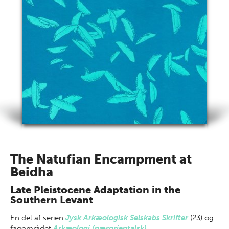
The Natufian Encampment at
Beidha
Late Pleistocene Adaptation in the
Southern Levant
En del af
serien
Jysk Arkæologisk Selskabs Skrifter
(23) og
fagområdet
Arkæologi (nærorientalsk)