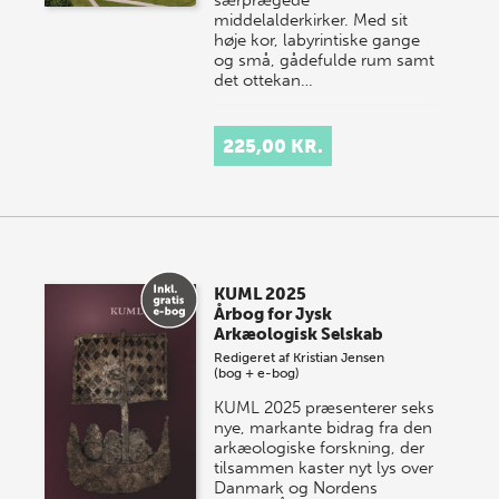
middelalderkirker. Med sit
høje kor, labyrintiske gange
og små, gådefulde rum samt
det ottekan…
225,00 KR.
KUML 2025
Årbog for Jysk
Arkæologisk Selskab
Redigeret af
Kristian Jensen
(bog + e-bog)
KUML 2025 præsenterer seks
nye, markante bidrag fra den
arkæologiske forskning, der
tilsammen kaster nyt lys over
Danmark og Nordens