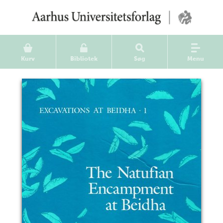
Kurv
Bibliotek
Søg
Menu