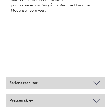
platforme udfordrer demokratiet
i
podcastserien
Jagten på magten
med Lars Trier
Mogensen som vært
.
Seriens redaktør
Pressen skrev