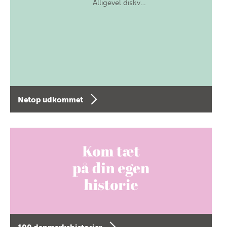
Alligevel diskv…
Netop udkommet