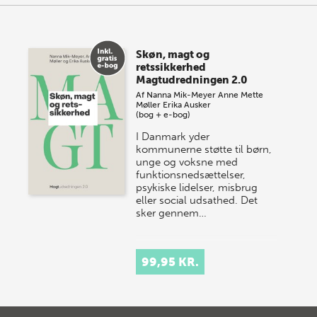
Skøn, magt og
retssikkerhed
Magtudredningen 2.0
Af
Nanna Mik-Meyer
Anne Mette
Møller
Erika Ausker
(bog + e-bog)
I Danmark yder
kommunerne støtte til børn,
unge og voksne med
funktionsnedsættelser,
psykiske lidelser, misbrug
eller social udsathed. Det
sker gennem…
99,95 KR.