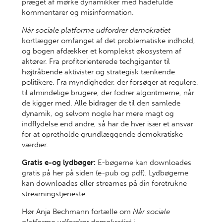
præget af mørke dynamikker med hadefulde
kommentarer og misinformation.
Når sociale platforme udfordrer demokratiet
kortlægger omfanget af det problematiske indhold,
og bogen afdækker et komplekst økosystem af
aktører. Fra profitorienterede techgiganter til
højtråbende aktivister og strategisk tænkende
politikere. Fra myndigheder, der forsøger at regulere,
til almindelige brugere, der fodrer algoritmerne, når
de kigger med. Alle bidrager de til den samlede
dynamik, og selvom nogle har mere magt og
indflydelse end andre, så har de hver især et ansvar
for at opretholde grundlæggende demokratiske
værdier.
Gratis e-og lydbøger:
E-bøgerne kan downloades
gratis på her på siden (e-pub og pdf). Lydbøgerne
kan downloades eller streames på din foretrukne
streamingstjeneste.
Hør Anja Bechmann fortælle om
Når sociale