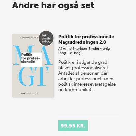
Spar op til 70% til sommer-
Andre har også set
lagersalg!
Vi gentager succesen og inviterer igen i år til vores
store sommer-lagersalg, så sæt kryds i kalenderen
Politik for professionelle
onsdag den 10. j…
Magtudredningen 2.0
Af
Anne Skorkjær Binderkrantz
(bog + e-bog)
Politik er i stigende grad
blevet professionaliseret.
Antallet af personer, der
arbejder professionelt med
politisk interessevaretagelse
og kommunikat…
99,95 KR.