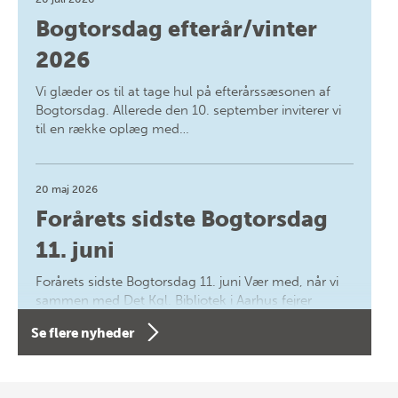
Bogtorsdag efterår/vinter
2026
Vi glæder os til at tage hul på efterårssæsonen af
Bogtorsdag. Allerede den 10. september inviterer vi
til en række oplæg med…
20 maj 2026
Forårets sidste Bogtorsdag
11. juni
Forårets sidste Bogtorsdag 11. juni Vær med, når vi
sammen med Det Kgl. Bibliotek i Aarhus fejrer
forfatterne bag vores nyes…
Se flere nyheder
8 maj 2026