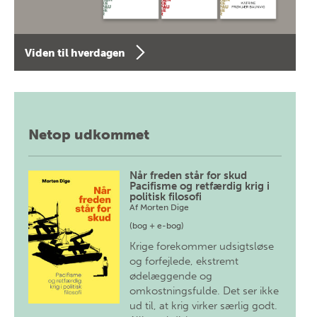
Viden til hverdagen
Netop udkommet
Når freden står for skud
Pacifisme og retfærdig krig i
politisk filosofi
Af
Morten Dige
(bog + e-bog)
Krige forekommer udsigtsløse
og forfejlede, ekstremt
ødelæggende og
omkostningsfulde. Det ser ikke
ud til, at krig virker særlig godt.