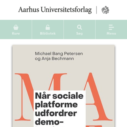
Kurv
Bibliotek
Søg
Menu